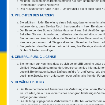
Mit dem Erstellen eines Beitrags erteilen Sie dem Betreiber ein ein
Rahmen des Boards zu nutzen.
Das Nutzungsrecht nach Punkt 2, Unterpunkt a bleibt auch nach 
3. PFLICHTEN DES NUTZERS
Sie erklären mit der Erstellung eines Beitrags, dass er keine Inhalt
insbesondere, dass Sie das Recht besitzen, die in Ihren Beiträgen
Der Betreiber des Boards übt das Hausrecht aus. Bei Verstößen g
Betreiber Sie nach Abmahnung zeitweise oder dauerhaft von der N
Sie nehmen zur Kenntnis, dass der Betreiber keine Verantwortung für 
Kenntnis genommen hat. Sie gestatten dem Betreiber, Ihr Benutzerk
Sie gestatten dem Betreiber darüber hinaus, Ihre Beiträge abzuänd
Dritten Schaden zuzufügen.
4. GENERAL PUBLIC LICENSE
Sie nehmen zur Kenntnis, dass es sich bei phpBB um eine unter de
Limited (www.phpbb.com) handelt; deutschsprachige Information
gestellt. Beide haben keinen Einfluss auf die Art und Weise, wie 
bestimmte Zwecke nicht untersagen oder auf Inhalte fremder Foren
5. GEWÄHRLEISTUNG
Der Betreiber haftet mit Ausnahme der Verletzung von Leben, Körpe
für Schäden, die auf ein vorsätzliches oder grob fahrlässiges Verh
entgangenen Gewinn.
Die Haftung ist gegenüber Verbrauchern außer bei vorsätzlichem o