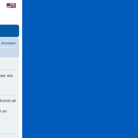
Anmelden
ber ein
 Boards ab
e an