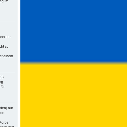
rag im
ann der
cht zur
der einem
pBB
ng
für
hten) nur
dere
Körper