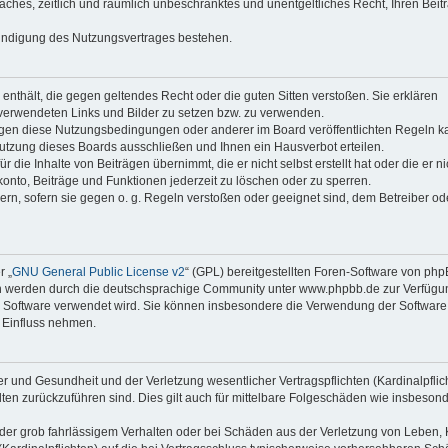
faches, zeitlich und räumlich unbeschränktes und unentgeltliches Recht, Ihren Beit
Kündigung des Nutzungsvertrages bestehen.
e enthält, die gegen geltendes Recht oder die guten Sitten verstoßen. Sie erklären
 verwendeten Links und Bilder zu setzen bzw. zu verwenden.
egen diese Nutzungsbedingungen oder anderer im Board veröffentlichten Regeln k
utzung dieses Boards ausschließen und Ihnen ein Hausverbot erteilen.
die Inhalte von Beiträgen übernimmt, die er nicht selbst erstellt hat oder die er ni
onto, Beiträge und Funktionen jederzeit zu löschen oder zu sperren.
ern, sofern sie gegen o. g. Regeln verstoßen oder geeignet sind, dem Betreiber o
r „
GNU General Public License v2
“ (GPL) bereitgestellten Foren-Software von ph
en werden durch die deutschsprachige Community unter www.phpbb.de zur Verfügu
die Software verwendet wird. Sie können insbesondere die Verwendung der Software 
 Einfluss nehmen.
r und Gesundheit und der Verletzung wesentlicher Vertragspflichten (Kardinalpflic
alten zurückzuführen sind. Dies gilt auch für mittelbare Folgeschäden wie insbeson
der grob fahrlässigem Verhalten oder bei Schäden aus der Verletzung von Leben, 