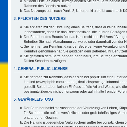
Mit dem Erstellen eines Beitrags erteilen Sie dem Betreiber ein ein
Rahmen des Boards zu nutzen.
Das Nutzungsrecht nach Punkt 2, Unterpunkt a bleibt auch nach 
3. PFLICHTEN DES NUTZERS
Sie erklären mit der Erstellung eines Beitrags, dass er keine Inhalt
insbesondere, dass Sie das Recht besitzen, die in Ihren Beiträgen
Der Betreiber des Boards übt das Hausrecht aus. Bei Verstößen g
Betreiber Sie nach Abmahnung zeitweise oder dauerhaft von der N
Sie nehmen zur Kenntnis, dass der Betreiber keine Verantwortung für 
Kenntnis genommen hat. Sie gestatten dem Betreiber, Ihr Benutzerk
Sie gestatten dem Betreiber darüber hinaus, Ihre Beiträge abzuänd
Dritten Schaden zuzufügen.
4. GENERAL PUBLIC LICENSE
Sie nehmen zur Kenntnis, dass es sich bei phpBB um eine unter de
Limited (www.phpbb.com) handelt; deutschsprachige Information
gestellt. Beide haben keinen Einfluss auf die Art und Weise, wie 
bestimmte Zwecke nicht untersagen oder auf Inhalte fremder Foren
5. GEWÄHRLEISTUNG
Der Betreiber haftet mit Ausnahme der Verletzung von Leben, Körpe
für Schäden, die auf ein vorsätzliches oder grob fahrlässiges Verh
entgangenen Gewinn.
Die Haftung ist gegenüber Verbrauchern außer bei vorsätzlichem o