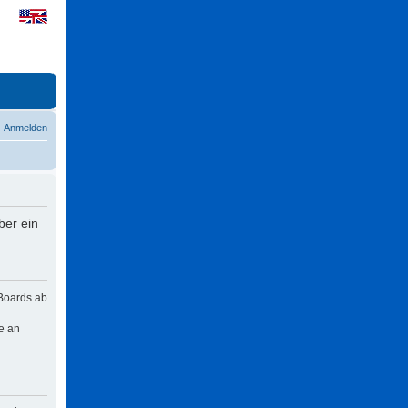
Anmelden
ber ein
 Boards ab
e an