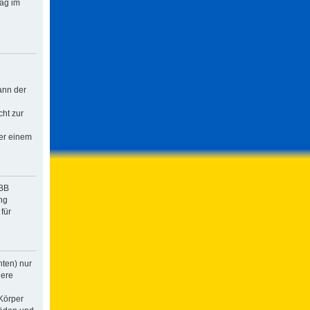
rag im
ann der
cht zur
der einem
pBB
ng
für
hten) nur
dere
Körper