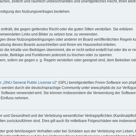
faches, zeitlich und räumlich unbeschränktes und unentgeltliches Recht, Ihren Beit
Kündigung des Nutzungsvertrages bestehen.
e enthält, die gegen geltendes Recht oder die guten Sitten verstoßen. Sie erklären
 verwendeten Links und Bilder zu setzen bzw. zu verwenden.
egen diese Nutzungsbedingungen oder anderer im Board veröffentlichten Regeln k
utzung dieses Boards ausschließen und Ihnen ein Hausverbot erteilen.
die Inhalte von Beiträgen übernimmt, die er nicht selbst erstellt hat oder die er ni
onto, Beiträge und Funktionen jederzeit zu löschen oder zu sperren.
ern, sofern sie gegen o. g. Regeln verstoßen oder geeignet sind, dem Betreiber o
r „
GNU General Public License v2
“ (GPL) bereitgestellten Foren-Software von ph
en werden durch die deutschsprachige Community unter www.phpbb.de zur Verfügu
die Software verwendet wird. Sie können insbesondere die Verwendung der Software 
 Einfluss nehmen.
r und Gesundheit und der Verletzung wesentlicher Vertragspflichten (Kardinalpflic
alten zurückzuführen sind. Dies gilt auch für mittelbare Folgeschäden wie insbeson
der grob fahrlässigem Verhalten oder bei Schäden aus der Verletzung von Leben, 