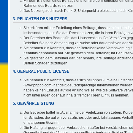
Mit dem Erstellen eines Beitrags erteilen Sie dem Betreiber ein einf
Rahmen des Boards zu nutzen.
Das Nutzungsrecht nach Punkt 2, Unterpunkt a bleibt auch nach K
3. PFLICHTEN DES NUTZERS
Sie erklären mit der Erstellung eines Beitrags, dass er keine Inhalte
insbesondere, dass Sie das Recht besitzen, die in Ihren Beiträgen
Der Betreiber des Boards übt das Hausrecht aus. Bei Verstößen ge
Betreiber Sie nach Abmahnung zeitweise oder dauerhaft von der Nu
Sie nehmen zur Kenntnis, dass der Betreiber keine Verantwortung für d
Kenntnis genommen hat. Sie gestatten dem Betreiber, Ihr Benutzerko
Sie gestatten dem Betreiber darüber hinaus, Ihre Beiträge abzuände
Dritten Schaden zuzufügen.
4. GENERAL PUBLIC LICENSE
Sie nehmen zur Kenntnis, dass es sich bei phpBB um eine unter der
(www.phpbb.com) handelt; deutschsprachige Informationen werden 
haben keinen Einfluss auf die Art und Weise, wie die Software ve
nicht untersagen oder auf Inhalte fremder Foren Einfluss nehmen.
5. GEWÄHRLEISTUNG
Der Betreiber haftet mit Ausnahme der Verletzung von Leben, Körper
für Schäden, die auf ein vorsätzliches oder grob fahrlässiges Verha
entgangenen Gewinn.
Die Haftung ist gegenüber Verbrauchern außer bei vorsätzlichem o
Gesundheit und der Verletzung wesentlicher Vertragspflichten (Kard