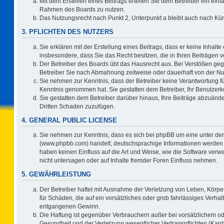
Mit dem Erstellen eines Beitrags erteilen Sie dem Betreiber ein einf
Rahmen des Boards zu nutzen.
Das Nutzungsrecht nach Punkt 2, Unterpunkt a bleibt auch nach K
3. PFLICHTEN DES NUTZERS
Sie erklären mit der Erstellung eines Beitrags, dass er keine Inhalte
insbesondere, dass Sie das Recht besitzen, die in Ihren Beiträgen
Der Betreiber des Boards übt das Hausrecht aus. Bei Verstößen ge
Betreiber Sie nach Abmahnung zeitweise oder dauerhaft von der Nu
Sie nehmen zur Kenntnis, dass der Betreiber keine Verantwortung für d
Kenntnis genommen hat. Sie gestatten dem Betreiber, Ihr Benutzerko
Sie gestatten dem Betreiber darüber hinaus, Ihre Beiträge abzuände
Dritten Schaden zuzufügen.
4. GENERAL PUBLIC LICENSE
Sie nehmen zur Kenntnis, dass es sich bei phpBB um eine unter der
(www.phpbb.com) handelt; deutschsprachige Informationen werden 
haben keinen Einfluss auf die Art und Weise, wie die Software ve
nicht untersagen oder auf Inhalte fremder Foren Einfluss nehmen.
5. GEWÄHRLEISTUNG
Der Betreiber haftet mit Ausnahme der Verletzung von Leben, Körper
für Schäden, die auf ein vorsätzliches oder grob fahrlässiges Verha
entgangenen Gewinn.
Die Haftung ist gegenüber Verbrauchern außer bei vorsätzlichem o
Gesundheit und der Verletzung wesentlicher Vertragspflichten (Kard