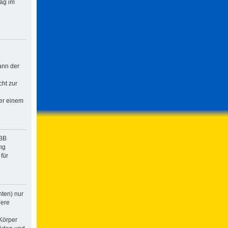
rag im
ann der
cht zur
der einem
pBB
ng
für
hten) nur
dere
Körper