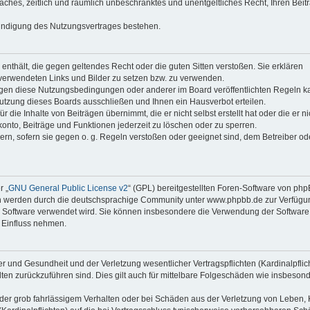
faches, zeitlich und räumlich unbeschränktes und unentgeltliches Recht, Ihren Beit
Kündigung des Nutzungsvertrages bestehen.
e enthält, die gegen geltendes Recht oder die guten Sitten verstoßen. Sie erklären
 verwendeten Links und Bilder zu setzen bzw. zu verwenden.
egen diese Nutzungsbedingungen oder anderer im Board veröffentlichten Regeln k
utzung dieses Boards ausschließen und Ihnen ein Hausverbot erteilen.
die Inhalte von Beiträgen übernimmt, die er nicht selbst erstellt hat oder die er ni
onto, Beiträge und Funktionen jederzeit zu löschen oder zu sperren.
ern, sofern sie gegen o. g. Regeln verstoßen oder geeignet sind, dem Betreiber o
r „
GNU General Public License v2
“ (GPL) bereitgestellten Foren-Software von ph
en werden durch die deutschsprachige Community unter www.phpbb.de zur Verfügu
die Software verwendet wird. Sie können insbesondere die Verwendung der Software 
 Einfluss nehmen.
r und Gesundheit und der Verletzung wesentlicher Vertragspflichten (Kardinalpflic
alten zurückzuführen sind. Dies gilt auch für mittelbare Folgeschäden wie insbeson
der grob fahrlässigem Verhalten oder bei Schäden aus der Verletzung von Leben, 