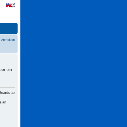
Anmelden
ber ein
 Boards ab
e an