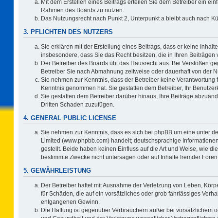
Mit dem Erstellen eines Beitrags erteilen Sie dem Betreiber ein ein
Rahmen des Boards zu nutzen.
Das Nutzungsrecht nach Punkt 2, Unterpunkt a bleibt auch nach 
3. PFLICHTEN DES NUTZERS
Sie erklären mit der Erstellung eines Beitrags, dass er keine Inhalt
insbesondere, dass Sie das Recht besitzen, die in Ihren Beiträgen
Der Betreiber des Boards übt das Hausrecht aus. Bei Verstößen g
Betreiber Sie nach Abmahnung zeitweise oder dauerhaft von der N
Sie nehmen zur Kenntnis, dass der Betreiber keine Verantwortung für 
Kenntnis genommen hat. Sie gestatten dem Betreiber, Ihr Benutzerk
Sie gestatten dem Betreiber darüber hinaus, Ihre Beiträge abzuänd
Dritten Schaden zuzufügen.
4. GENERAL PUBLIC LICENSE
Sie nehmen zur Kenntnis, dass es sich bei phpBB um eine unter de
Limited (www.phpbb.com) handelt; deutschsprachige Information
gestellt. Beide haben keinen Einfluss auf die Art und Weise, wie 
bestimmte Zwecke nicht untersagen oder auf Inhalte fremder Foren
5. GEWÄHRLEISTUNG
Der Betreiber haftet mit Ausnahme der Verletzung von Leben, Körpe
für Schäden, die auf ein vorsätzliches oder grob fahrlässiges Verh
entgangenen Gewinn.
Die Haftung ist gegenüber Verbrauchern außer bei vorsätzlichem o