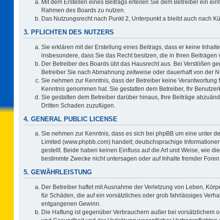
Mit dem Erstellen eines Beitrags erteilen Sie dem Betreiber ein ein
Rahmen des Boards zu nutzen.
Das Nutzungsrecht nach Punkt 2, Unterpunkt a bleibt auch nach 
3. PFLICHTEN DES NUTZERS
Sie erklären mit der Erstellung eines Beitrags, dass er keine Inhalt
insbesondere, dass Sie das Recht besitzen, die in Ihren Beiträgen
Der Betreiber des Boards übt das Hausrecht aus. Bei Verstößen g
Betreiber Sie nach Abmahnung zeitweise oder dauerhaft von der N
Sie nehmen zur Kenntnis, dass der Betreiber keine Verantwortung für 
Kenntnis genommen hat. Sie gestatten dem Betreiber, Ihr Benutzerk
Sie gestatten dem Betreiber darüber hinaus, Ihre Beiträge abzuänd
Dritten Schaden zuzufügen.
4. GENERAL PUBLIC LICENSE
Sie nehmen zur Kenntnis, dass es sich bei phpBB um eine unter de
Limited (www.phpbb.com) handelt; deutschsprachige Information
gestellt. Beide haben keinen Einfluss auf die Art und Weise, wie 
bestimmte Zwecke nicht untersagen oder auf Inhalte fremder Foren
5. GEWÄHRLEISTUNG
Der Betreiber haftet mit Ausnahme der Verletzung von Leben, Körpe
für Schäden, die auf ein vorsätzliches oder grob fahrlässiges Verh
entgangenen Gewinn.
Die Haftung ist gegenüber Verbrauchern außer bei vorsätzlichem o