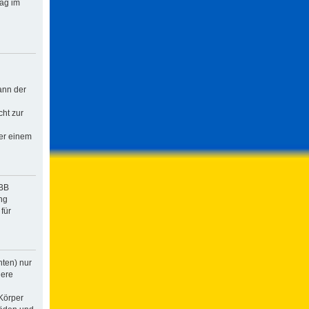
rag im
ann der
cht zur
der einem
pBB
ng
für
hten) nur
dere
Körper