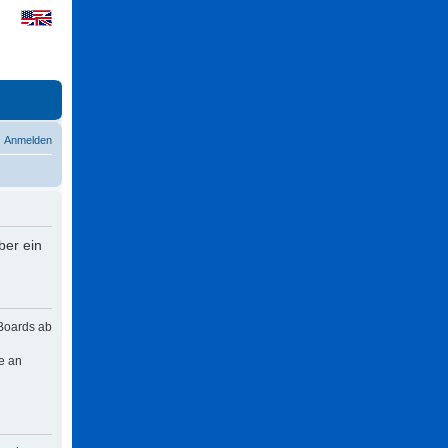
Anmelden
ber ein
 Boards ab
e an