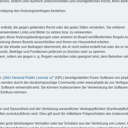
faches, zeitlich und räumlich unbeschränktes und unentgeltliches Recht, Ihren Beit
Kündigung des Nutzungsvertrages bestehen.
e enthält, die gegen geltendes Recht oder die guten Sitten verstoßen. Sie erklären
 verwendeten Links und Bilder zu setzen bzw. zu verwenden.
egen diese Nutzungsbedingungen oder anderer im Board veröffentlichten Regeln k
utzung dieses Boards ausschließen und Ihnen ein Hausverbot erteilen.
die Inhalte von Beiträgen übernimmt, die er nicht selbst erstellt hat oder die er ni
onto, Beiträge und Funktionen jederzeit zu löschen oder zu sperren.
ern, sofern sie gegen o. g. Regeln verstoßen oder geeignet sind, dem Betreiber o
r „
GNU General Public License v2
“ (GPL) bereitgestellten Foren-Software von ph
en werden durch die deutschsprachige Community unter www.phpbb.de zur Verfügu
die Software verwendet wird. Sie können insbesondere die Verwendung der Software 
 Einfluss nehmen.
r und Gesundheit und der Verletzung wesentlicher Vertragspflichten (Kardinalpflic
alten zurückzuführen sind. Dies gilt auch für mittelbare Folgeschäden wie insbeson
der grob fahrlässigem Verhalten oder bei Schäden aus der Verletzung von Leben, 