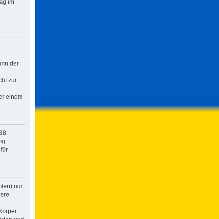
rag im
ann der
cht zur
der einem
pBB
ng
für
hten) nur
dere
Körper