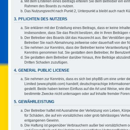
Mit dem Erstellen eines Beitrags erteilen Sie dem Betreiber ein ein
Rahmen des Boards zu nutzen.
Das Nutzungsrecht nach Punkt 2, Unterpunkt a bleibt auch nach 
3. PFLICHTEN DES NUTZERS
Sie erklären mit der Erstellung eines Beitrags, dass er keine Inhalt
insbesondere, dass Sie das Recht besitzen, die in Ihren Beiträgen
Der Betreiber des Boards übt das Hausrecht aus. Bei Verstößen g
Betreiber Sie nach Abmahnung zeitweise oder dauerhaft von der N
Sie nehmen zur Kenntnis, dass der Betreiber keine Verantwortung für 
Kenntnis genommen hat. Sie gestatten dem Betreiber, Ihr Benutzerk
Sie gestatten dem Betreiber darüber hinaus, Ihre Beiträge abzuänd
Dritten Schaden zuzufügen.
4. GENERAL PUBLIC LICENSE
Sie nehmen zur Kenntnis, dass es sich bei phpBB um eine unter de
Limited (www.phpbb.com) handelt; deutschsprachige Information
gestellt. Beide haben keinen Einfluss auf die Art und Weise, wie 
bestimmte Zwecke nicht untersagen oder auf Inhalte fremder Foren
5. GEWÄHRLEISTUNG
Der Betreiber haftet mit Ausnahme der Verletzung von Leben, Körpe
für Schäden, die auf ein vorsätzliches oder grob fahrlässiges Verh
entgangenen Gewinn.
Die Haftung ist gegenüber Verbrauchern außer bei vorsätzlichem o