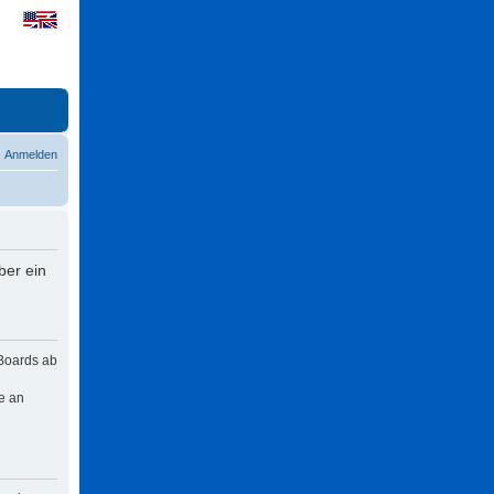
Anmelden
ber ein
 Boards ab
e an