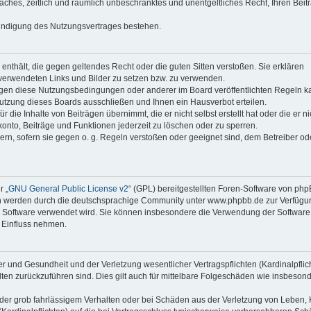
faches, zeitlich und räumlich unbeschränktes und unentgeltliches Recht, Ihren Beit
Kündigung des Nutzungsvertrages bestehen.
e enthält, die gegen geltendes Recht oder die guten Sitten verstoßen. Sie erklären
 verwendeten Links und Bilder zu setzen bzw. zu verwenden.
egen diese Nutzungsbedingungen oder anderer im Board veröffentlichten Regeln k
utzung dieses Boards ausschließen und Ihnen ein Hausverbot erteilen.
die Inhalte von Beiträgen übernimmt, die er nicht selbst erstellt hat oder die er ni
onto, Beiträge und Funktionen jederzeit zu löschen oder zu sperren.
ern, sofern sie gegen o. g. Regeln verstoßen oder geeignet sind, dem Betreiber o
r „
GNU General Public License v2
“ (GPL) bereitgestellten Foren-Software von ph
en werden durch die deutschsprachige Community unter www.phpbb.de zur Verfügu
die Software verwendet wird. Sie können insbesondere die Verwendung der Software 
 Einfluss nehmen.
r und Gesundheit und der Verletzung wesentlicher Vertragspflichten (Kardinalpflic
alten zurückzuführen sind. Dies gilt auch für mittelbare Folgeschäden wie insbeson
der grob fahrlässigem Verhalten oder bei Schäden aus der Verletzung von Leben, 