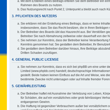
Mit dem Erstellen eines Beitrags erteilen Sie dem Betreiber ein ein
Rahmen des Boards zu nutzen.
Das Nutzungsrecht nach Punkt 2, Unterpunkt a bleibt auch nach 
3. PFLICHTEN DES NUTZERS
Sie erklären mit der Erstellung eines Beitrags, dass er keine Inhalt
insbesondere, dass Sie das Recht besitzen, die in Ihren Beiträgen
Der Betreiber des Boards übt das Hausrecht aus. Bei Verstößen g
Betreiber Sie nach Abmahnung zeitweise oder dauerhaft von der N
Sie nehmen zur Kenntnis, dass der Betreiber keine Verantwortung für 
Kenntnis genommen hat. Sie gestatten dem Betreiber, Ihr Benutzerk
Sie gestatten dem Betreiber darüber hinaus, Ihre Beiträge abzuänd
Dritten Schaden zuzufügen.
4. GENERAL PUBLIC LICENSE
Sie nehmen zur Kenntnis, dass es sich bei phpBB um eine unter de
Limited (www.phpbb.com) handelt; deutschsprachige Information
gestellt. Beide haben keinen Einfluss auf die Art und Weise, wie 
bestimmte Zwecke nicht untersagen oder auf Inhalte fremder Foren
5. GEWÄHRLEISTUNG
Der Betreiber haftet mit Ausnahme der Verletzung von Leben, Körpe
für Schäden, die auf ein vorsätzliches oder grob fahrlässiges Verh
entgangenen Gewinn.
Die Haftung ist gegenüber Verbrauchern außer bei vorsätzlichem o