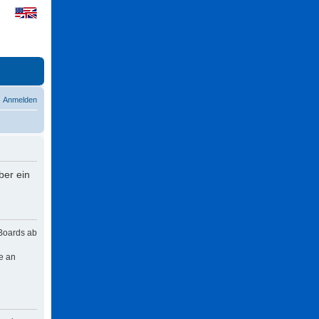
Anmelden
ber ein
 Boards ab
e an