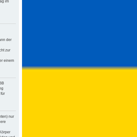
rag im
ann der
cht zur
der einem
pBB
ng
für
hten) nur
dere
Körper