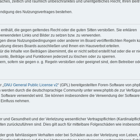
faches, zeitlich und räumlich unbeschränktes und unentgeltliches Recht, Ihren Beit
Kündigung des Nutzungsvertrages bestehen.
e enthält, die gegen geltendes Recht oder die guten Sitten verstoßen. Sie erklären
 verwendeten Links und Bilder zu setzen bzw. zu verwenden.
egen diese Nutzungsbedingungen oder anderer im Board veröffentlichten Regeln k
utzung dieses Boards ausschließen und Ihnen ein Hausverbot erteilen.
die Inhalte von Beiträgen übernimmt, die er nicht selbst erstellt hat oder die er ni
onto, Beiträge und Funktionen jederzeit zu löschen oder zu sperren.
ern, sofern sie gegen o. g. Regeln verstoßen oder geeignet sind, dem Betreiber o
r „
GNU General Public License v2
“ (GPL) bereitgestellten Foren-Software von ph
en werden durch die deutschsprachige Community unter www.phpbb.de zur Verfügu
die Software verwendet wird. Sie können insbesondere die Verwendung der Software 
 Einfluss nehmen.
r und Gesundheit und der Verletzung wesentlicher Vertragspflichten (Kardinalpflic
alten zurückzuführen sind. Dies gilt auch für mittelbare Folgeschäden wie insbeson
der grob fahrlässigem Verhalten oder bei Schäden aus der Verletzung von Leben, 