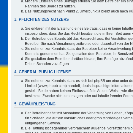
Mit dem Erstellen eines Beitrags erteilen Sie dem Betreiber ein ein
Rahmen des Boards zu nutzen.
Das Nutzungsrecht nach Punkt 2, Unterpunkt a bleibt auch nach 
3. PFLICHTEN DES NUTZERS
Sie erklären mit der Erstellung eines Beitrags, dass er keine Inhalt
insbesondere, dass Sie das Recht besitzen, die in Ihren Beiträgen
Der Betreiber des Boards übt das Hausrecht aus. Bei Verstößen g
Betreiber Sie nach Abmahnung zeitweise oder dauerhaft von der N
Sie nehmen zur Kenntnis, dass der Betreiber keine Verantwortung für 
Kenntnis genommen hat. Sie gestatten dem Betreiber, Ihr Benutzerk
Sie gestatten dem Betreiber darüber hinaus, Ihre Beiträge abzuänd
Dritten Schaden zuzufügen.
4. GENERAL PUBLIC LICENSE
Sie nehmen zur Kenntnis, dass es sich bei phpBB um eine unter de
Limited (www.phpbb.com) handelt; deutschsprachige Information
gestellt. Beide haben keinen Einfluss auf die Art und Weise, wie 
bestimmte Zwecke nicht untersagen oder auf Inhalte fremder Foren
5. GEWÄHRLEISTUNG
Der Betreiber haftet mit Ausnahme der Verletzung von Leben, Körpe
für Schäden, die auf ein vorsätzliches oder grob fahrlässiges Verh
entgangenen Gewinn.
Die Haftung ist gegenüber Verbrauchern außer bei vorsätzlichem o