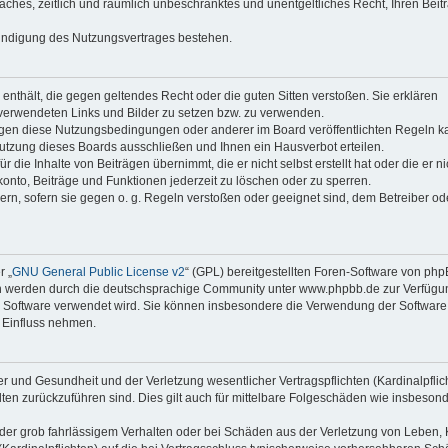
faches, zeitlich und räumlich unbeschränktes und unentgeltliches Recht, Ihren Beit
Kündigung des Nutzungsvertrages bestehen.
e enthält, die gegen geltendes Recht oder die guten Sitten verstoßen. Sie erklären
 verwendeten Links und Bilder zu setzen bzw. zu verwenden.
egen diese Nutzungsbedingungen oder anderer im Board veröffentlichten Regeln k
utzung dieses Boards ausschließen und Ihnen ein Hausverbot erteilen.
die Inhalte von Beiträgen übernimmt, die er nicht selbst erstellt hat oder die er ni
onto, Beiträge und Funktionen jederzeit zu löschen oder zu sperren.
ern, sofern sie gegen o. g. Regeln verstoßen oder geeignet sind, dem Betreiber o
r „
GNU General Public License v2
“ (GPL) bereitgestellten Foren-Software von ph
en werden durch die deutschsprachige Community unter www.phpbb.de zur Verfügu
die Software verwendet wird. Sie können insbesondere die Verwendung der Software 
 Einfluss nehmen.
r und Gesundheit und der Verletzung wesentlicher Vertragspflichten (Kardinalpflic
alten zurückzuführen sind. Dies gilt auch für mittelbare Folgeschäden wie insbeson
der grob fahrlässigem Verhalten oder bei Schäden aus der Verletzung von Leben, 