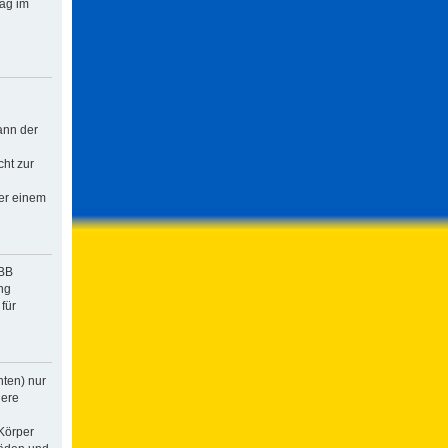
rag im
ann der
cht zur
der einem
pBB
ng
für
hten) nur
dere
Körper