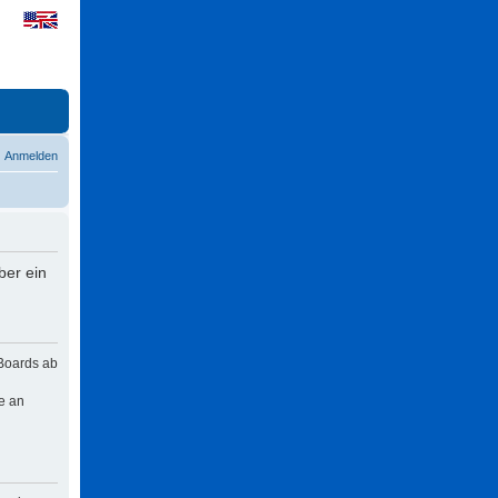
Anmelden
ber ein
 Boards ab
e an