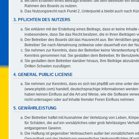
Mit dem Erstellen eines Beitrags erteilen Sie dem Betreiber ein einf
Rahmen des Boards zu nutzen.
Das Nutzungsrecht nach Punkt 2, Unterpunkt a bleibt auch nach K
3. PFLICHTEN DES NUTZERS
Sie erklären mit der Erstellung eines Beitrags, dass er keine Inhalte
insbesondere, dass Sie das Recht besitzen, die in Ihren Beiträgen
Der Betreiber des Boards übt das Hausrecht aus. Bei Verstößen ge
Betreiber Sie nach Abmahnung zeitweise oder dauerhaft von der Nu
Sie nehmen zur Kenntnis, dass der Betreiber keine Verantwortung für d
Kenntnis genommen hat. Sie gestatten dem Betreiber, Ihr Benutzerko
Sie gestatten dem Betreiber darüber hinaus, Ihre Beiträge abzuände
Dritten Schaden zuzufügen.
4. GENERAL PUBLIC LICENSE
Sie nehmen zur Kenntnis, dass es sich bei phpBB um eine unter der
(www.phpbb.com) handelt; deutschsprachige Informationen werden 
haben keinen Einfluss auf die Art und Weise, wie die Software ve
nicht untersagen oder auf Inhalte fremder Foren Einfluss nehmen.
5. GEWÄHRLEISTUNG
Der Betreiber haftet mit Ausnahme der Verletzung von Leben, Körper
für Schäden, die auf ein vorsätzliches oder grob fahrlässiges Verha
entgangenen Gewinn.
Die Haftung ist gegenüber Verbrauchern außer bei vorsätzlichem o
Gesundheit und der Verletzung wesentlicher Vertragspflichten (Kard