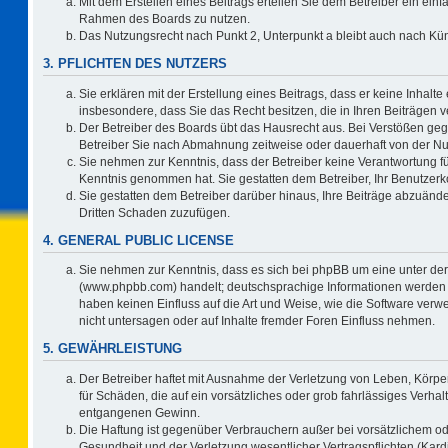
Mit dem Erstellen eines Beitrags erteilen Sie dem Betreiber ein einf
Rahmen des Boards zu nutzen.
Das Nutzungsrecht nach Punkt 2, Unterpunkt a bleibt auch nach K
3. PFLICHTEN DES NUTZERS
Sie erklären mit der Erstellung eines Beitrags, dass er keine Inhalte
insbesondere, dass Sie das Recht besitzen, die in Ihren Beiträgen
Der Betreiber des Boards übt das Hausrecht aus. Bei Verstößen ge
Betreiber Sie nach Abmahnung zeitweise oder dauerhaft von der Nu
Sie nehmen zur Kenntnis, dass der Betreiber keine Verantwortung für d
Kenntnis genommen hat. Sie gestatten dem Betreiber, Ihr Benutzerko
Sie gestatten dem Betreiber darüber hinaus, Ihre Beiträge abzuände
Dritten Schaden zuzufügen.
4. GENERAL PUBLIC LICENSE
Sie nehmen zur Kenntnis, dass es sich bei phpBB um eine unter der
(www.phpbb.com) handelt; deutschsprachige Informationen werden 
haben keinen Einfluss auf die Art und Weise, wie die Software ve
nicht untersagen oder auf Inhalte fremder Foren Einfluss nehmen.
5. GEWÄHRLEISTUNG
Der Betreiber haftet mit Ausnahme der Verletzung von Leben, Körper
für Schäden, die auf ein vorsätzliches oder grob fahrlässiges Verha
entgangenen Gewinn.
Die Haftung ist gegenüber Verbrauchern außer bei vorsätzlichem o
Gesundheit und der Verletzung wesentlicher Vertragspflichten (Kard