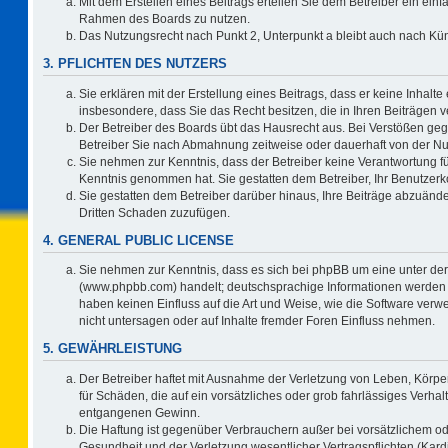
Mit dem Erstellen eines Beitrags erteilen Sie dem Betreiber ein einf
Rahmen des Boards zu nutzen.
Das Nutzungsrecht nach Punkt 2, Unterpunkt a bleibt auch nach K
3. PFLICHTEN DES NUTZERS
Sie erklären mit der Erstellung eines Beitrags, dass er keine Inhalte
insbesondere, dass Sie das Recht besitzen, die in Ihren Beiträgen
Der Betreiber des Boards übt das Hausrecht aus. Bei Verstößen ge
Betreiber Sie nach Abmahnung zeitweise oder dauerhaft von der Nu
Sie nehmen zur Kenntnis, dass der Betreiber keine Verantwortung für d
Kenntnis genommen hat. Sie gestatten dem Betreiber, Ihr Benutzerko
Sie gestatten dem Betreiber darüber hinaus, Ihre Beiträge abzuände
Dritten Schaden zuzufügen.
4. GENERAL PUBLIC LICENSE
Sie nehmen zur Kenntnis, dass es sich bei phpBB um eine unter der
(www.phpbb.com) handelt; deutschsprachige Informationen werden 
haben keinen Einfluss auf die Art und Weise, wie die Software ve
nicht untersagen oder auf Inhalte fremder Foren Einfluss nehmen.
5. GEWÄHRLEISTUNG
Der Betreiber haftet mit Ausnahme der Verletzung von Leben, Körper
für Schäden, die auf ein vorsätzliches oder grob fahrlässiges Verha
entgangenen Gewinn.
Die Haftung ist gegenüber Verbrauchern außer bei vorsätzlichem o
Gesundheit und der Verletzung wesentlicher Vertragspflichten (Kard