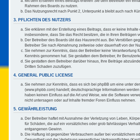
Mit dem Erstellen eines Beitrags erteilen Sie dem Betreiber ein einf
Rahmen des Boards zu nutzen.
Das Nutzungsrecht nach Punkt 2, Unterpunkt a bleibt auch nach K
3. PFLICHTEN DES NUTZERS
Sie erklären mit der Erstellung eines Beitrags, dass er keine Inhalte
insbesondere, dass Sie das Recht besitzen, die in Ihren Beiträgen
Der Betreiber des Boards übt das Hausrecht aus. Bei Verstößen ge
Betreiber Sie nach Abmahnung zeitweise oder dauerhaft von der Nu
Sie nehmen zur Kenntnis, dass der Betreiber keine Verantwortung für d
Kenntnis genommen hat. Sie gestatten dem Betreiber, Ihr Benutzerko
Sie gestatten dem Betreiber darüber hinaus, Ihre Beiträge abzuände
Dritten Schaden zuzufügen.
4. GENERAL PUBLIC LICENSE
Sie nehmen zur Kenntnis, dass es sich bei phpBB um eine unter der
(www.phpbb.com) handelt; deutschsprachige Informationen werden 
haben keinen Einfluss auf die Art und Weise, wie die Software ve
nicht untersagen oder auf Inhalte fremder Foren Einfluss nehmen.
5. GEWÄHRLEISTUNG
Der Betreiber haftet mit Ausnahme der Verletzung von Leben, Körper
für Schäden, die auf ein vorsätzliches oder grob fahrlässiges Verha
entgangenen Gewinn.
Die Haftung ist gegenüber Verbrauchern außer bei vorsätzlichem o
Gesundheit und der Verletzung wesentlicher Vertragspflichten (Kard