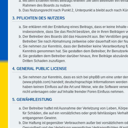
Mit dem Erstellen eines Beitrags erteilen Sie dem Betreiber ein einf
Rahmen des Boards zu nutzen.
Das Nutzungsrecht nach Punkt 2, Unterpunkt a bleibt auch nach K
3. PFLICHTEN DES NUTZERS
Sie erklären mit der Erstellung eines Beitrags, dass er keine Inhalte
insbesondere, dass Sie das Recht besitzen, die in Ihren Beiträgen
Der Betreiber des Boards übt das Hausrecht aus. Bei Verstößen ge
Betreiber Sie nach Abmahnung zeitweise oder dauerhaft von der Nu
Sie nehmen zur Kenntnis, dass der Betreiber keine Verantwortung für d
Kenntnis genommen hat. Sie gestatten dem Betreiber, Ihr Benutzerko
Sie gestatten dem Betreiber darüber hinaus, Ihre Beiträge abzuände
Dritten Schaden zuzufügen.
4. GENERAL PUBLIC LICENSE
Sie nehmen zur Kenntnis, dass es sich bei phpBB um eine unter der
(www.phpbb.com) handelt; deutschsprachige Informationen werden 
haben keinen Einfluss auf die Art und Weise, wie die Software ve
nicht untersagen oder auf Inhalte fremder Foren Einfluss nehmen.
5. GEWÄHRLEISTUNG
Der Betreiber haftet mit Ausnahme der Verletzung von Leben, Körper
für Schäden, die auf ein vorsätzliches oder grob fahrlässiges Verha
entgangenen Gewinn.
Die Haftung ist gegenüber Verbrauchern außer bei vorsätzlichem o
Gesundheit und der Verletzung wesentlicher Vertragspflichten (Kard