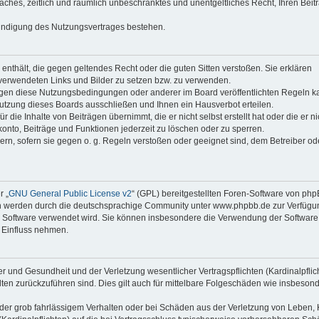
faches, zeitlich und räumlich unbeschränktes und unentgeltliches Recht, Ihren Beit
Kündigung des Nutzungsvertrages bestehen.
e enthält, die gegen geltendes Recht oder die guten Sitten verstoßen. Sie erklären
 verwendeten Links und Bilder zu setzen bzw. zu verwenden.
egen diese Nutzungsbedingungen oder anderer im Board veröffentlichten Regeln k
utzung dieses Boards ausschließen und Ihnen ein Hausverbot erteilen.
die Inhalte von Beiträgen übernimmt, die er nicht selbst erstellt hat oder die er ni
onto, Beiträge und Funktionen jederzeit zu löschen oder zu sperren.
ern, sofern sie gegen o. g. Regeln verstoßen oder geeignet sind, dem Betreiber o
r „
GNU General Public License v2
“ (GPL) bereitgestellten Foren-Software von ph
en werden durch die deutschsprachige Community unter www.phpbb.de zur Verfügu
die Software verwendet wird. Sie können insbesondere die Verwendung der Software 
 Einfluss nehmen.
r und Gesundheit und der Verletzung wesentlicher Vertragspflichten (Kardinalpflic
alten zurückzuführen sind. Dies gilt auch für mittelbare Folgeschäden wie insbeson
der grob fahrlässigem Verhalten oder bei Schäden aus der Verletzung von Leben, 