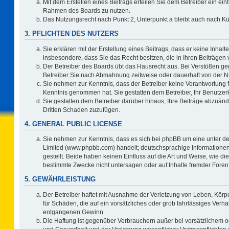
Mit dem Erstellen eines Beitrags erteilen Sie dem Betreiber ein ein
Rahmen des Boards zu nutzen.
Das Nutzungsrecht nach Punkt 2, Unterpunkt a bleibt auch nach 
3. PFLICHTEN DES NUTZERS
Sie erklären mit der Erstellung eines Beitrags, dass er keine Inhalt
insbesondere, dass Sie das Recht besitzen, die in Ihren Beiträgen
Der Betreiber des Boards übt das Hausrecht aus. Bei Verstößen g
Betreiber Sie nach Abmahnung zeitweise oder dauerhaft von der N
Sie nehmen zur Kenntnis, dass der Betreiber keine Verantwortung für 
Kenntnis genommen hat. Sie gestatten dem Betreiber, Ihr Benutzerk
Sie gestatten dem Betreiber darüber hinaus, Ihre Beiträge abzuänd
Dritten Schaden zuzufügen.
4. GENERAL PUBLIC LICENSE
Sie nehmen zur Kenntnis, dass es sich bei phpBB um eine unter de
Limited (www.phpbb.com) handelt; deutschsprachige Information
gestellt. Beide haben keinen Einfluss auf die Art und Weise, wie 
bestimmte Zwecke nicht untersagen oder auf Inhalte fremder Foren
5. GEWÄHRLEISTUNG
Der Betreiber haftet mit Ausnahme der Verletzung von Leben, Körpe
für Schäden, die auf ein vorsätzliches oder grob fahrlässiges Verh
entgangenen Gewinn.
Die Haftung ist gegenüber Verbrauchern außer bei vorsätzlichem o