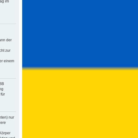
rag im
ann der
cht zur
der einem
pBB
ng
für
hten) nur
dere
Körper