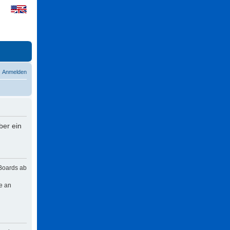
Anmelden
ber ein
 Boards ab
e an