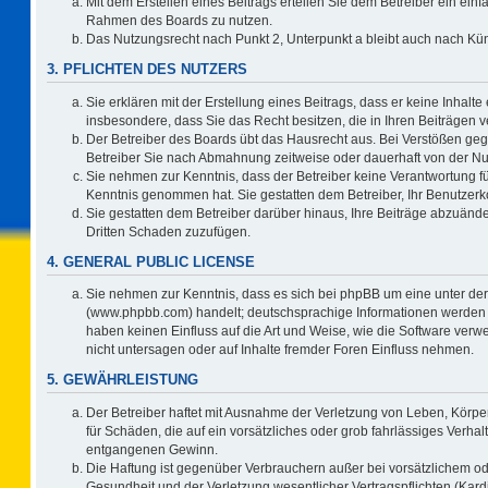
Mit dem Erstellen eines Beitrags erteilen Sie dem Betreiber ein einf
Rahmen des Boards zu nutzen.
Das Nutzungsrecht nach Punkt 2, Unterpunkt a bleibt auch nach K
3. PFLICHTEN DES NUTZERS
Sie erklären mit der Erstellung eines Beitrags, dass er keine Inhalte
insbesondere, dass Sie das Recht besitzen, die in Ihren Beiträgen
Der Betreiber des Boards übt das Hausrecht aus. Bei Verstößen ge
Betreiber Sie nach Abmahnung zeitweise oder dauerhaft von der Nu
Sie nehmen zur Kenntnis, dass der Betreiber keine Verantwortung für d
Kenntnis genommen hat. Sie gestatten dem Betreiber, Ihr Benutzerko
Sie gestatten dem Betreiber darüber hinaus, Ihre Beiträge abzuände
Dritten Schaden zuzufügen.
4. GENERAL PUBLIC LICENSE
Sie nehmen zur Kenntnis, dass es sich bei phpBB um eine unter der
(www.phpbb.com) handelt; deutschsprachige Informationen werden 
haben keinen Einfluss auf die Art und Weise, wie die Software ve
nicht untersagen oder auf Inhalte fremder Foren Einfluss nehmen.
5. GEWÄHRLEISTUNG
Der Betreiber haftet mit Ausnahme der Verletzung von Leben, Körper
für Schäden, die auf ein vorsätzliches oder grob fahrlässiges Verha
entgangenen Gewinn.
Die Haftung ist gegenüber Verbrauchern außer bei vorsätzlichem o
Gesundheit und der Verletzung wesentlicher Vertragspflichten (Kard