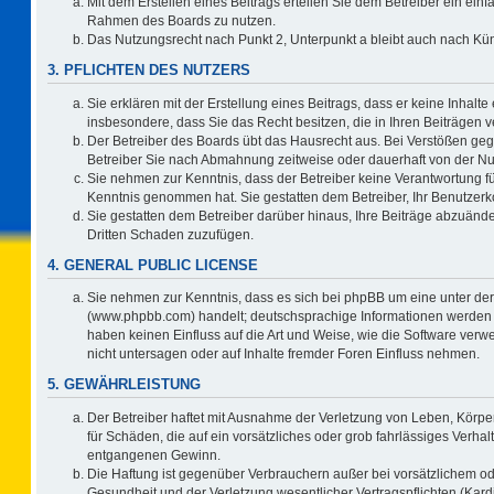
Mit dem Erstellen eines Beitrags erteilen Sie dem Betreiber ein einf
Rahmen des Boards zu nutzen.
Das Nutzungsrecht nach Punkt 2, Unterpunkt a bleibt auch nach K
3. PFLICHTEN DES NUTZERS
Sie erklären mit der Erstellung eines Beitrags, dass er keine Inhalte
insbesondere, dass Sie das Recht besitzen, die in Ihren Beiträgen
Der Betreiber des Boards übt das Hausrecht aus. Bei Verstößen ge
Betreiber Sie nach Abmahnung zeitweise oder dauerhaft von der Nu
Sie nehmen zur Kenntnis, dass der Betreiber keine Verantwortung für d
Kenntnis genommen hat. Sie gestatten dem Betreiber, Ihr Benutzerko
Sie gestatten dem Betreiber darüber hinaus, Ihre Beiträge abzuände
Dritten Schaden zuzufügen.
4. GENERAL PUBLIC LICENSE
Sie nehmen zur Kenntnis, dass es sich bei phpBB um eine unter der
(www.phpbb.com) handelt; deutschsprachige Informationen werden 
haben keinen Einfluss auf die Art und Weise, wie die Software ve
nicht untersagen oder auf Inhalte fremder Foren Einfluss nehmen.
5. GEWÄHRLEISTUNG
Der Betreiber haftet mit Ausnahme der Verletzung von Leben, Körper
für Schäden, die auf ein vorsätzliches oder grob fahrlässiges Verha
entgangenen Gewinn.
Die Haftung ist gegenüber Verbrauchern außer bei vorsätzlichem o
Gesundheit und der Verletzung wesentlicher Vertragspflichten (Kard