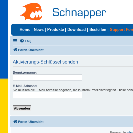
Home
|
News
|
Produkte
|
Download
|
Bestellen
|
Support-Fo
FAQ
Foren-Übersicht
Aktivierungs-Schlüssel senden
Benutzername:
E-Mail-Adresse:
Sie müssen die E-Mail-Adresse angeben, die in Ihrem Profil hinterlegt ist. Diese ha
Foren-Übersicht
Powered by
ph