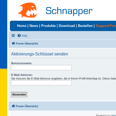
Home
|
News
|
Produkte
|
Download
|
Bestellen
|
Support-Fo
FAQ
Foren-Übersicht
Aktivierungs-Schlüssel senden
Benutzername:
E-Mail-Adresse:
Sie müssen die E-Mail-Adresse angeben, die in Ihrem Profil hinterlegt ist. Diese ha
Foren-Übersicht
Powered by
ph