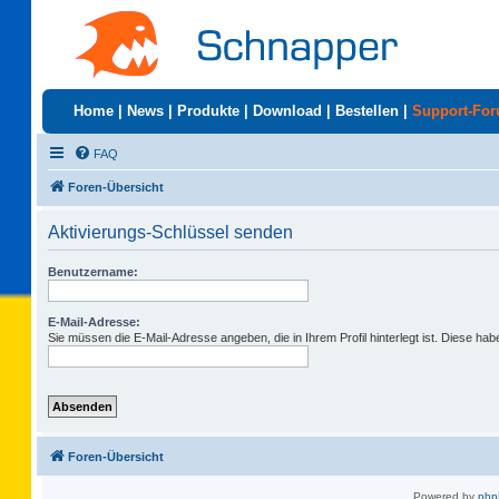
Home
|
News
|
Produkte
|
Download
|
Bestellen
|
Support-Fo
FAQ
Foren-Übersicht
Aktivierungs-Schlüssel senden
Benutzername:
E-Mail-Adresse:
Sie müssen die E-Mail-Adresse angeben, die in Ihrem Profil hinterlegt ist. Diese ha
Foren-Übersicht
Powered by
ph