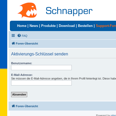
Home
|
News
|
Produkte
|
Download
|
Bestellen
|
Support-Fo
FAQ
Foren-Übersicht
Aktivierungs-Schlüssel senden
Benutzername:
E-Mail-Adresse:
Sie müssen die E-Mail-Adresse angeben, die in Ihrem Profil hinterlegt ist. Diese ha
Foren-Übersicht
Powered by
ph