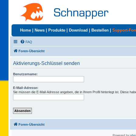
Home
|
News
|
Produkte
|
Download
|
Bestellen
|
Support-Fo
FAQ
Foren-Übersicht
Aktivierungs-Schlüssel senden
Benutzername:
E-Mail-Adresse:
Sie müssen die E-Mail-Adresse angeben, die in Ihrem Profil hinterlegt ist. Diese ha
Foren-Übersicht
Powered by
ph