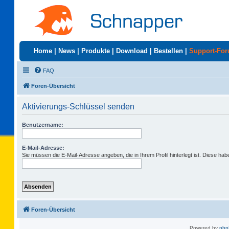
Home
|
News
|
Produkte
|
Download
|
Bestellen
|
Support-Fo
FAQ
Foren-Übersicht
Aktivierungs-Schlüssel senden
Benutzername:
E-Mail-Adresse:
Sie müssen die E-Mail-Adresse angeben, die in Ihrem Profil hinterlegt ist. Diese ha
Foren-Übersicht
Powered by
ph