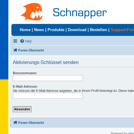
Home
|
News
|
Produkte
|
Download
|
Bestellen
|
Support-Fo
FAQ
Foren-Übersicht
Aktivierungs-Schlüssel senden
Benutzername:
E-Mail-Adresse:
Sie müssen die E-Mail-Adresse angeben, die in Ihrem Profil hinterlegt ist. Diese ha
Foren-Übersicht
Powered by
ph