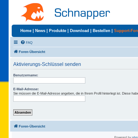
Home
|
News
|
Produkte
|
Download
|
Bestellen
|
Support-Fo
FAQ
Foren-Übersicht
Aktivierungs-Schlüssel senden
Benutzername:
E-Mail-Adresse:
Sie müssen die E-Mail-Adresse angeben, die in Ihrem Profil hinterlegt ist. Diese ha
Foren-Übersicht
Powered by
ph