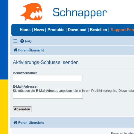
Home
|
News
|
Produkte
|
Download
|
Bestellen
|
Support-Fo
FAQ
Foren-Übersicht
Aktivierungs-Schlüssel senden
Benutzername:
E-Mail-Adresse:
Sie müssen die E-Mail-Adresse angeben, die in Ihrem Profil hinterlegt ist. Diese ha
Foren-Übersicht
Powered by
ph