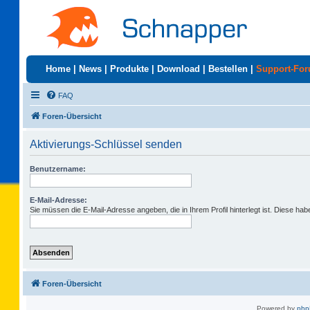
Home
|
News
|
Produkte
|
Download
|
Bestellen
|
Support-Fo
FAQ
Foren-Übersicht
Aktivierungs-Schlüssel senden
Benutzername:
E-Mail-Adresse:
Sie müssen die E-Mail-Adresse angeben, die in Ihrem Profil hinterlegt ist. Diese ha
Foren-Übersicht
Powered by
ph