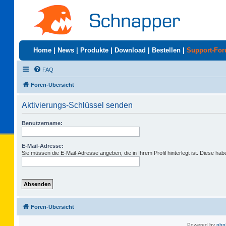
Home
|
News
|
Produkte
|
Download
|
Bestellen
|
Support-Fo
FAQ
Foren-Übersicht
Aktivierungs-Schlüssel senden
Benutzername:
E-Mail-Adresse:
Sie müssen die E-Mail-Adresse angeben, die in Ihrem Profil hinterlegt ist. Diese ha
Foren-Übersicht
Powered by
ph