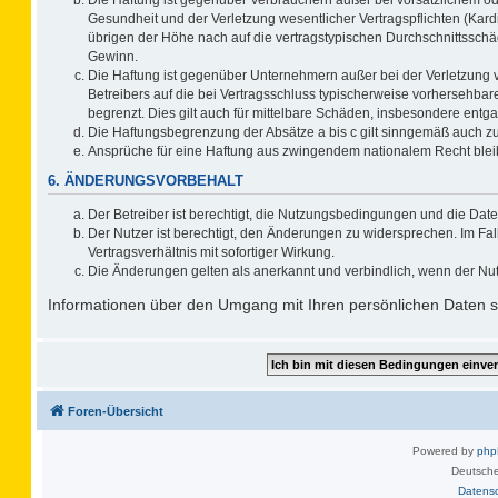
Gesundheit und der Verletzung wesentlicher Vertragspflichten (Kard
übrigen der Höhe nach auf die vertragstypischen Durchschnittsschä
Gewinn.
Die Haftung ist gegenüber Unternehmern außer bei der Verletzung 
Betreibers auf die bei Vertragsschluss typischerweise vorhersehb
begrenzt. Dies gilt auch für mittelbare Schäden, insbesondere ent
Die Haftungsbegrenzung der Absätze a bis c gilt sinngemäß auch zug
Ansprüche für eine Haftung aus zwingendem nationalem Recht blei
6. ÄNDERUNGSVORBEHALT
Der Betreiber ist berechtigt, die Nutzungsbedingungen und die Date
Der Nutzer ist berechtigt, den Änderungen zu widersprechen. Im F
Vertragsverhältnis mit sofortiger Wirkung.
Die Änderungen gelten als anerkannt und verbindlich, wenn der Nu
Informationen über den Umgang mit Ihren persönlichen Daten si
Foren-Übersicht
Powered by
ph
Deutsche
Datens