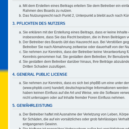
Mit dem Erstellen eines Beitrags erteilen Sie dem Betreiber ein einf
Rahmen des Boards zu nutzen.
Das Nutzungsrecht nach Punkt 2, Unterpunkt a bleibt auch nach K
3. PFLICHTEN DES NUTZERS
Sie erklären mit der Erstellung eines Beitrags, dass er keine Inhalte
insbesondere, dass Sie das Recht besitzen, die in Ihren Beiträgen
Der Betreiber des Boards übt das Hausrecht aus. Bei Verstößen ge
Betreiber Sie nach Abmahnung zeitweise oder dauerhaft von der Nu
Sie nehmen zur Kenntnis, dass der Betreiber keine Verantwortung für d
Kenntnis genommen hat. Sie gestatten dem Betreiber, Ihr Benutzerko
Sie gestatten dem Betreiber darüber hinaus, Ihre Beiträge abzuände
Dritten Schaden zuzufügen.
4. GENERAL PUBLIC LICENSE
Sie nehmen zur Kenntnis, dass es sich bei phpBB um eine unter der
(www.phpbb.com) handelt; deutschsprachige Informationen werden 
haben keinen Einfluss auf die Art und Weise, wie die Software ve
nicht untersagen oder auf Inhalte fremder Foren Einfluss nehmen.
5. GEWÄHRLEISTUNG
Der Betreiber haftet mit Ausnahme der Verletzung von Leben, Körper
für Schäden, die auf ein vorsätzliches oder grob fahrlässiges Verha
entgangenen Gewinn.
Die Haftung ist gegenüber Verbrauchern außer bei vorsätzlichem o