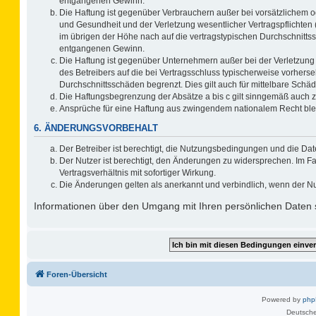
entgangenen Gewinn.
Die Haftung ist gegenüber Verbrauchern außer bei vorsätzlichem o
und Gesundheit und der Verletzung wesentlicher Vertragspflichten 
im übrigen der Höhe nach auf die vertragstypischen Durchschnitts
entgangenen Gewinn.
Die Haftung ist gegenüber Unternehmern außer bei der Verletzung
des Betreibers auf die bei Vertragsschluss typischerweise vorher
Durchschnittsschäden begrenzt. Dies gilt auch für mittelbare Sc
Die Haftungsbegrenzung der Absätze a bis c gilt sinngemäß auch zu
Ansprüche für eine Haftung aus zwingendem nationalem Recht ble
6. ÄNDERUNGSVORBEHALT
Der Betreiber ist berechtigt, die Nutzungsbedingungen und die Dat
Der Nutzer ist berechtigt, den Änderungen zu widersprechen. Im F
Vertragsverhältnis mit sofortiger Wirkung.
Die Änderungen gelten als anerkannt und verbindlich, wenn der N
Informationen über den Umgang mit Ihren persönlichen Daten s
Foren-Übersicht
Powered by
ph
Deutsche