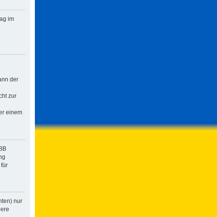
rag im
ann der
cht zur
der einem
pBB
ng
für
hten) nur
dere