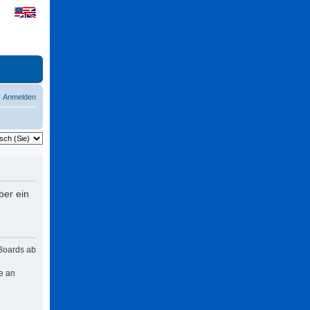
Anmelden
ber ein
 Boards ab
e an