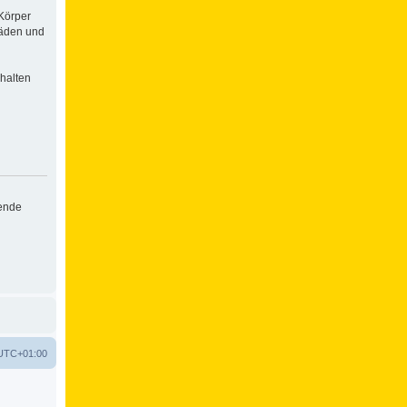
Körper
häden und
halten
hende
UTC+01:00