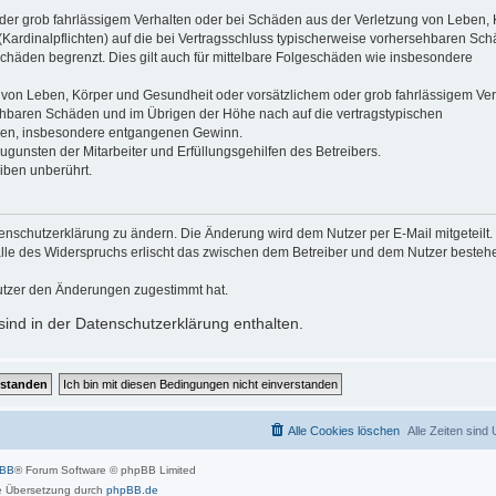
der grob fahrlässigem Verhalten oder bei Schäden aus der Verletzung von Leben, 
(Kardinalpflichten) auf die bei Vertragsschluss typischerweise vorhersehbaren Sc
schäden begrenzt. Dies gilt auch für mittelbare Folgeschäden wie insbesondere
 von Leben, Körper und Gesundheit oder vorsätzlichem oder grob fahrlässigem Ver
sehbaren Schäden und im Übrigen der Höhe nach auf die vertragstypischen
häden, insbesondere entgangenen Gewinn.
gunsten der Mitarbeiter und Erfüllungsgehilfen des Betreibers.
iben unberührt.
enschutzerklärung zu ändern. Die Änderung wird dem Nutzer per E-Mail mitgeteilt.
alle des Widerspruchs erlischt das zwischen dem Betreiber und dem Nutzer beste
utzer den Änderungen zugestimmt hat.
ind in der Datenschutzerklärung enthalten.
Alle Cookies löschen
Alle Zeiten sind
pBB
® Forum Software © phpBB Limited
 Übersetzung durch
phpBB.de