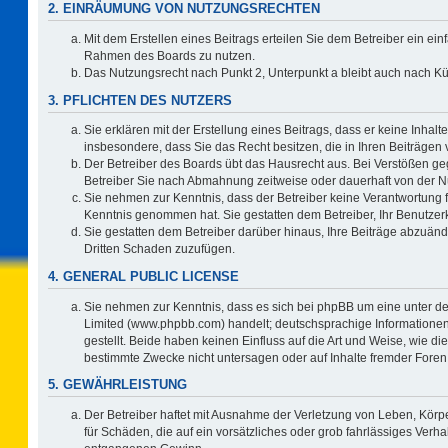
2. EINRÄUMUNG VON NUTZUNGSRECHTEN
Mit dem Erstellen eines Beitrags erteilen Sie dem Betreiber ein ein
Rahmen des Boards zu nutzen.
Das Nutzungsrecht nach Punkt 2, Unterpunkt a bleibt auch nach 
3. PFLICHTEN DES NUTZERS
Sie erklären mit der Erstellung eines Beitrags, dass er keine Inhalt
insbesondere, dass Sie das Recht besitzen, die in Ihren Beiträgen
Der Betreiber des Boards übt das Hausrecht aus. Bei Verstößen g
Betreiber Sie nach Abmahnung zeitweise oder dauerhaft von der N
Sie nehmen zur Kenntnis, dass der Betreiber keine Verantwortung für 
Kenntnis genommen hat. Sie gestatten dem Betreiber, Ihr Benutzerk
Sie gestatten dem Betreiber darüber hinaus, Ihre Beiträge abzuänd
Dritten Schaden zuzufügen.
4. GENERAL PUBLIC LICENSE
Sie nehmen zur Kenntnis, dass es sich bei phpBB um eine unter de
Limited (www.phpbb.com) handelt; deutschsprachige Information
gestellt. Beide haben keinen Einfluss auf die Art und Weise, wie 
bestimmte Zwecke nicht untersagen oder auf Inhalte fremder Foren
5. GEWÄHRLEISTUNG
Der Betreiber haftet mit Ausnahme der Verletzung von Leben, Körpe
für Schäden, die auf ein vorsätzliches oder grob fahrlässiges Verh