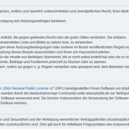
faches, zeitlich und räumlich unbeschränktes und unentgeltliches Recht, Ihren Beit
Kündigung des Nutzungsvertrages bestehen.
e enthält, die gegen geltendes Recht oder die guten Sitten verstoßen. Sie erklären
 verwendeten Links und Bilder zu setzen bzw. zu verwenden.
egen diese Nutzungsbedingungen oder anderer im Board veröffentlichten Regeln k
utzung dieses Boards ausschließen und Ihnen ein Hausverbot erteilen.
die Inhalte von Beiträgen übernimmt, die er nicht selbst erstellt hat oder die er ni
onto, Beiträge und Funktionen jederzeit zu löschen oder zu sperren.
ern, sofern sie gegen o. g. Regeln verstoßen oder geeignet sind, dem Betreiber o
r „
GNU General Public License v2
“ (GPL) bereitgestellten Foren-Software von ph
en werden durch die deutschsprachige Community unter www.phpbb.de zur Verfügu
die Software verwendet wird. Sie können insbesondere die Verwendung der Software 
 Einfluss nehmen.
r und Gesundheit und der Verletzung wesentlicher Vertragspflichten (Kardinalpflic
alten zurückzuführen sind. Dies gilt auch für mittelbare Folgeschäden wie insbeson