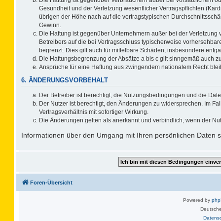
Gesundheit und der Verletzung wesentlicher Vertragspflichten (Kard
übrigen der Höhe nach auf die vertragstypischen Durchschnittsschä
Gewinn.
Die Haftung ist gegenüber Unternehmern außer bei der Verletzung 
Betreibers auf die bei Vertragsschluss typischerweise vorhersehb
begrenzt. Dies gilt auch für mittelbare Schäden, insbesondere ent
Die Haftungsbegrenzung der Absätze a bis c gilt sinngemäß auch zug
Ansprüche für eine Haftung aus zwingendem nationalem Recht blei
6. ÄNDERUNGSVORBEHALT
Der Betreiber ist berechtigt, die Nutzungsbedingungen und die Date
Der Nutzer ist berechtigt, den Änderungen zu widersprechen. Im F
Vertragsverhältnis mit sofortiger Wirkung.
Die Änderungen gelten als anerkannt und verbindlich, wenn der Nu
Informationen über den Umgang mit Ihren persönlichen Daten si
Foren-Übersicht
Powered by
ph
Deutsche
Datens