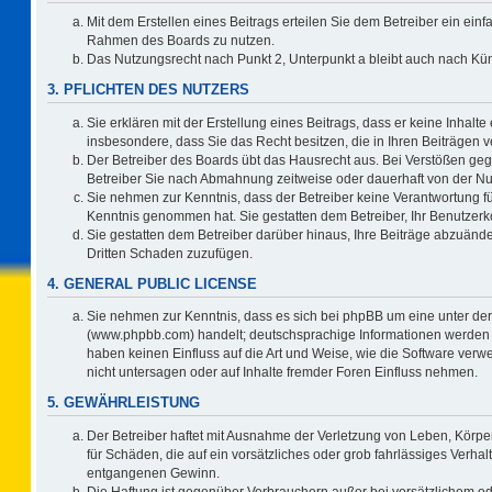
Mit dem Erstellen eines Beitrags erteilen Sie dem Betreiber ein einf
Rahmen des Boards zu nutzen.
Das Nutzungsrecht nach Punkt 2, Unterpunkt a bleibt auch nach K
3. PFLICHTEN DES NUTZERS
Sie erklären mit der Erstellung eines Beitrags, dass er keine Inhalte
insbesondere, dass Sie das Recht besitzen, die in Ihren Beiträgen
Der Betreiber des Boards übt das Hausrecht aus. Bei Verstößen ge
Betreiber Sie nach Abmahnung zeitweise oder dauerhaft von der Nu
Sie nehmen zur Kenntnis, dass der Betreiber keine Verantwortung für d
Kenntnis genommen hat. Sie gestatten dem Betreiber, Ihr Benutzerko
Sie gestatten dem Betreiber darüber hinaus, Ihre Beiträge abzuände
Dritten Schaden zuzufügen.
4. GENERAL PUBLIC LICENSE
Sie nehmen zur Kenntnis, dass es sich bei phpBB um eine unter der
(www.phpbb.com) handelt; deutschsprachige Informationen werden 
haben keinen Einfluss auf die Art und Weise, wie die Software ve
nicht untersagen oder auf Inhalte fremder Foren Einfluss nehmen.
5. GEWÄHRLEISTUNG
Der Betreiber haftet mit Ausnahme der Verletzung von Leben, Körper
für Schäden, die auf ein vorsätzliches oder grob fahrlässiges Verha
entgangenen Gewinn.
Die Haftung ist gegenüber Verbrauchern außer bei vorsätzlichem o