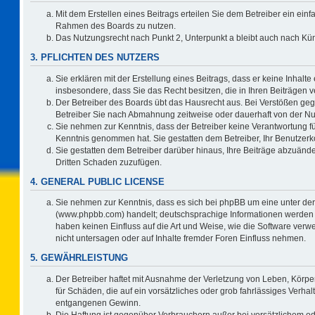
Mit dem Erstellen eines Beitrags erteilen Sie dem Betreiber ein einf
Rahmen des Boards zu nutzen.
Das Nutzungsrecht nach Punkt 2, Unterpunkt a bleibt auch nach K
3. PFLICHTEN DES NUTZERS
Sie erklären mit der Erstellung eines Beitrags, dass er keine Inhalte
insbesondere, dass Sie das Recht besitzen, die in Ihren Beiträgen
Der Betreiber des Boards übt das Hausrecht aus. Bei Verstößen ge
Betreiber Sie nach Abmahnung zeitweise oder dauerhaft von der Nu
Sie nehmen zur Kenntnis, dass der Betreiber keine Verantwortung für d
Kenntnis genommen hat. Sie gestatten dem Betreiber, Ihr Benutzerko
Sie gestatten dem Betreiber darüber hinaus, Ihre Beiträge abzuände
Dritten Schaden zuzufügen.
4. GENERAL PUBLIC LICENSE
Sie nehmen zur Kenntnis, dass es sich bei phpBB um eine unter der
(www.phpbb.com) handelt; deutschsprachige Informationen werden 
haben keinen Einfluss auf die Art und Weise, wie die Software ve
nicht untersagen oder auf Inhalte fremder Foren Einfluss nehmen.
5. GEWÄHRLEISTUNG
Der Betreiber haftet mit Ausnahme der Verletzung von Leben, Körper
für Schäden, die auf ein vorsätzliches oder grob fahrlässiges Verha
entgangenen Gewinn.
Die Haftung ist gegenüber Verbrauchern außer bei vorsätzlichem o