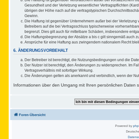
Gesundheit und der Verletzung wesentlicher Vertragspflichten (Kard
übrigen der Höhe nach auf die vertragstypischen Durchschnittsschä
Gewinn.
Die Haftung ist gegenüber Unternehmern außer bei der Verletzung 
Betreibers auf die bei Vertragsschluss typischerweise vorhersehb
begrenzt. Dies gilt auch für mittelbare Schäden, insbesondere ent
Die Haftungsbegrenzung der Absätze a bis c gilt sinngemäß auch zug
Ansprüche für eine Haftung aus zwingendem nationalem Recht blei
6. ÄNDERUNGSVORBEHALT
Der Betreiber ist berechtigt, die Nutzungsbedingungen und die Date
Der Nutzer ist berechtigt, den Änderungen zu widersprechen. Im F
Vertragsverhältnis mit sofortiger Wirkung.
Die Änderungen gelten als anerkannt und verbindlich, wenn der Nu
Informationen über den Umgang mit Ihren persönlichen Daten si
Foren-Übersicht
Powered by
ph
Deutsche
Datens