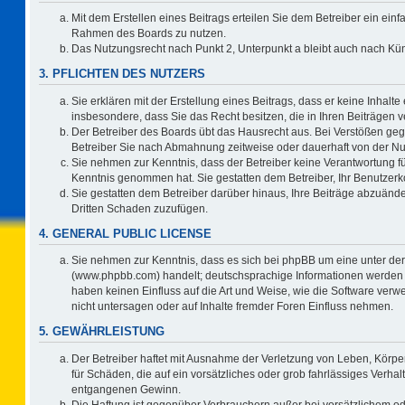
Mit dem Erstellen eines Beitrags erteilen Sie dem Betreiber ein einf
Rahmen des Boards zu nutzen.
Das Nutzungsrecht nach Punkt 2, Unterpunkt a bleibt auch nach K
3. PFLICHTEN DES NUTZERS
Sie erklären mit der Erstellung eines Beitrags, dass er keine Inhalte
insbesondere, dass Sie das Recht besitzen, die in Ihren Beiträgen
Der Betreiber des Boards übt das Hausrecht aus. Bei Verstößen ge
Betreiber Sie nach Abmahnung zeitweise oder dauerhaft von der Nu
Sie nehmen zur Kenntnis, dass der Betreiber keine Verantwortung für d
Kenntnis genommen hat. Sie gestatten dem Betreiber, Ihr Benutzerko
Sie gestatten dem Betreiber darüber hinaus, Ihre Beiträge abzuände
Dritten Schaden zuzufügen.
4. GENERAL PUBLIC LICENSE
Sie nehmen zur Kenntnis, dass es sich bei phpBB um eine unter der
(www.phpbb.com) handelt; deutschsprachige Informationen werden 
haben keinen Einfluss auf die Art und Weise, wie die Software ve
nicht untersagen oder auf Inhalte fremder Foren Einfluss nehmen.
5. GEWÄHRLEISTUNG
Der Betreiber haftet mit Ausnahme der Verletzung von Leben, Körper
für Schäden, die auf ein vorsätzliches oder grob fahrlässiges Verha
entgangenen Gewinn.
Die Haftung ist gegenüber Verbrauchern außer bei vorsätzlichem o