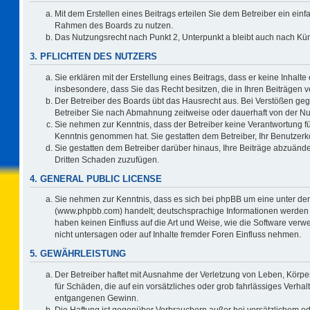
Mit dem Erstellen eines Beitrags erteilen Sie dem Betreiber ein einf
Rahmen des Boards zu nutzen.
Das Nutzungsrecht nach Punkt 2, Unterpunkt a bleibt auch nach K
3. PFLICHTEN DES NUTZERS
Sie erklären mit der Erstellung eines Beitrags, dass er keine Inhalte
insbesondere, dass Sie das Recht besitzen, die in Ihren Beiträgen
Der Betreiber des Boards übt das Hausrecht aus. Bei Verstößen ge
Betreiber Sie nach Abmahnung zeitweise oder dauerhaft von der Nu
Sie nehmen zur Kenntnis, dass der Betreiber keine Verantwortung für d
Kenntnis genommen hat. Sie gestatten dem Betreiber, Ihr Benutzerko
Sie gestatten dem Betreiber darüber hinaus, Ihre Beiträge abzuände
Dritten Schaden zuzufügen.
4. GENERAL PUBLIC LICENSE
Sie nehmen zur Kenntnis, dass es sich bei phpBB um eine unter der
(www.phpbb.com) handelt; deutschsprachige Informationen werden 
haben keinen Einfluss auf die Art und Weise, wie die Software ve
nicht untersagen oder auf Inhalte fremder Foren Einfluss nehmen.
5. GEWÄHRLEISTUNG
Der Betreiber haftet mit Ausnahme der Verletzung von Leben, Körper
für Schäden, die auf ein vorsätzliches oder grob fahrlässiges Verha
entgangenen Gewinn.
Die Haftung ist gegenüber Verbrauchern außer bei vorsätzlichem o