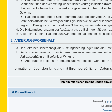
Gesundheit und der Verletzung wesentlicher Vertragspflichten (Kard
übrigen der Höhe nach auf die vertragstypischen Durchschnittsschä
Gewinn.
Die Haftung ist gegenüber Unternehmern außer bei der Verletzung 
Betreibers auf die bei Vertragsschluss typischerweise vorhersehb
begrenzt. Dies gilt auch für mittelbare Schäden, insbesondere ent
Die Haftungsbegrenzung der Absätze a bis c gilt sinngemäß auch zug
Ansprüche für eine Haftung aus zwingendem nationalem Recht blei
6. ÄNDERUNGSVORBEHALT
Der Betreiber ist berechtigt, die Nutzungsbedingungen und die Date
Der Nutzer ist berechtigt, den Änderungen zu widersprechen. Im F
Vertragsverhältnis mit sofortiger Wirkung.
Die Änderungen gelten als anerkannt und verbindlich, wenn der Nu
Informationen über den Umgang mit Ihren persönlichen Daten si
Foren-Übersicht
Powered by
ph
Deutsche
Datens