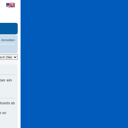
Anmelden
ber ein
 Boards ab
e an