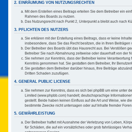
2. EINRÄUMUNG VON NUTZUNGSRECHTEN
Mit dem Erstellen eines Beitrags erteilen Sie dem Betreiber ein ein
Rahmen des Boards zu nutzen.
Das Nutzungsrecht nach Punkt 2, Unterpunkt a bleibt auch nach 
3. PFLICHTEN DES NUTZERS
Sie erklären mit der Erstellung eines Beitrags, dass er keine Inhalt
insbesondere, dass Sie das Recht besitzen, die in Ihren Beiträgen
Der Betreiber des Boards übt das Hausrecht aus. Bei Verstößen g
Betreiber Sie nach Abmahnung zeitweise oder dauerhaft von der N
Sie nehmen zur Kenntnis, dass der Betreiber keine Verantwortung für 
Kenntnis genommen hat. Sie gestatten dem Betreiber, Ihr Benutzerk
Sie gestatten dem Betreiber darüber hinaus, Ihre Beiträge abzuänd
Dritten Schaden zuzufügen.
4. GENERAL PUBLIC LICENSE
Sie nehmen zur Kenntnis, dass es sich bei phpBB um eine unter de
Limited (www.phpbb.com) handelt; deutschsprachige Information
gestellt. Beide haben keinen Einfluss auf die Art und Weise, wie 
bestimmte Zwecke nicht untersagen oder auf Inhalte fremder Foren
5. GEWÄHRLEISTUNG
Der Betreiber haftet mit Ausnahme der Verletzung von Leben, Körpe
für Schäden, die auf ein vorsätzliches oder grob fahrlässiges Verh