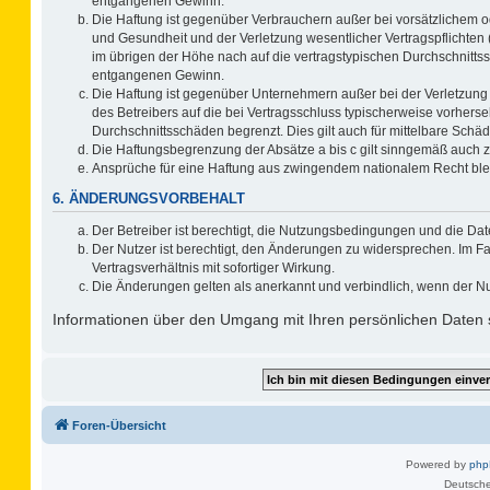
entgangenen Gewinn.
Die Haftung ist gegenüber Verbrauchern außer bei vorsätzlichem o
und Gesundheit und der Verletzung wesentlicher Vertragspflichten 
im übrigen der Höhe nach auf die vertragstypischen Durchschnitts
entgangenen Gewinn.
Die Haftung ist gegenüber Unternehmern außer bei der Verletzung
des Betreibers auf die bei Vertragsschluss typischerweise vorher
Durchschnittsschäden begrenzt. Dies gilt auch für mittelbare Sc
Die Haftungsbegrenzung der Absätze a bis c gilt sinngemäß auch zu
Ansprüche für eine Haftung aus zwingendem nationalem Recht ble
6. ÄNDERUNGSVORBEHALT
Der Betreiber ist berechtigt, die Nutzungsbedingungen und die Dat
Der Nutzer ist berechtigt, den Änderungen zu widersprechen. Im F
Vertragsverhältnis mit sofortiger Wirkung.
Die Änderungen gelten als anerkannt und verbindlich, wenn der N
Informationen über den Umgang mit Ihren persönlichen Daten s
Foren-Übersicht
Powered by
ph
Deutsche