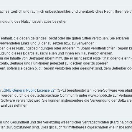
faches, zeitlich und räumlich unbeschränktes und unentgeltliches Recht, Ihren Beit
Kündigung des Nutzungsvertrages bestehen.
e enthält, die gegen geltendes Recht oder die guten Sitten verstoßen. Sie erklären
 verwendeten Links und Bilder zu setzen bzw. zu verwenden.
egen diese Nutzungsbedingungen oder anderer im Board veröffentlichten Regeln k
utzung dieses Boards ausschließen und Ihnen ein Hausverbot erteilen.
die Inhalte von Beiträgen übernimmt, die er nicht selbst erstellt hat oder die er ni
onto, Beiträge und Funktionen jederzeit zu löschen oder zu sperren.
ern, sofern sie gegen o. g. Regeln verstoßen oder geeignet sind, dem Betreiber o
r „
GNU General Public License v2
“ (GPL) bereitgestellten Foren-Software von ph
en werden durch die deutschsprachige Community unter www.phpbb.de zur Verfügu
die Software verwendet wird. Sie können insbesondere die Verwendung der Software 
 Einfluss nehmen.
r und Gesundheit und der Verletzung wesentlicher Vertragspflichten (Kardinalpflic
alten zurückzuführen sind. Dies gilt auch für mittelbare Folgeschäden wie insbeson