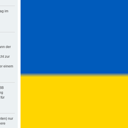
rag im
ann der
cht zur
der einem
pBB
ng
für
hten) nur
dere