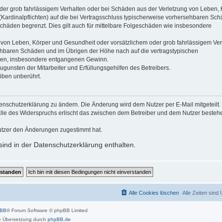
der grob fahrlässigem Verhalten oder bei Schäden aus der Verletzung von Leben, 
(Kardinalpflichten) auf die bei Vertragsschluss typischerweise vorhersehbaren Sc
schäden begrenzt. Dies gilt auch für mittelbare Folgeschäden wie insbesondere
 von Leben, Körper und Gesundheit oder vorsätzlichem oder grob fahrlässigem Ver
sehbaren Schäden und im Übrigen der Höhe nach auf die vertragstypischen
häden, insbesondere entgangenen Gewinn.
gunsten der Mitarbeiter und Erfüllungsgehilfen des Betreibers.
iben unberührt.
enschutzerklärung zu ändern. Die Änderung wird dem Nutzer per E-Mail mitgeteilt.
alle des Widerspruchs erlischt das zwischen dem Betreiber und dem Nutzer beste
utzer den Änderungen zugestimmt hat.
ind in der Datenschutzerklärung enthalten.
Alle Cookies löschen
Alle Zeiten sind
pBB
® Forum Software © phpBB Limited
 Übersetzung durch
phpBB.de