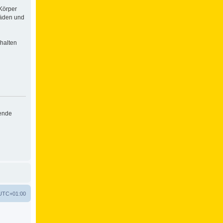
Körper
häden und
halten
hende
UTC+01:00