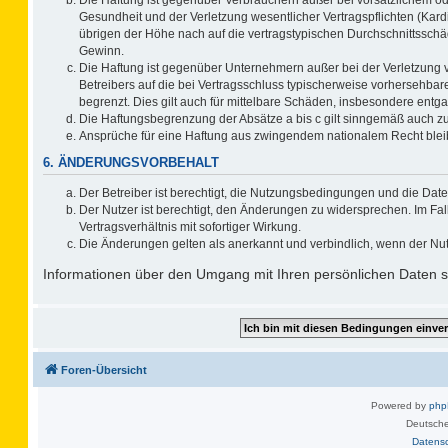
Gesundheit und der Verletzung wesentlicher Vertragspflichten (Kard
übrigen der Höhe nach auf die vertragstypischen Durchschnittsschä
Gewinn.
Die Haftung ist gegenüber Unternehmern außer bei der Verletzung 
Betreibers auf die bei Vertragsschluss typischerweise vorhersehb
begrenzt. Dies gilt auch für mittelbare Schäden, insbesondere ent
Die Haftungsbegrenzung der Absätze a bis c gilt sinngemäß auch zug
Ansprüche für eine Haftung aus zwingendem nationalem Recht blei
6. ÄNDERUNGSVORBEHALT
Der Betreiber ist berechtigt, die Nutzungsbedingungen und die Date
Der Nutzer ist berechtigt, den Änderungen zu widersprechen. Im F
Vertragsverhältnis mit sofortiger Wirkung.
Die Änderungen gelten als anerkannt und verbindlich, wenn der Nu
Informationen über den Umgang mit Ihren persönlichen Daten si
Foren-Übersicht
Powered by
ph
Deutsche
Datens