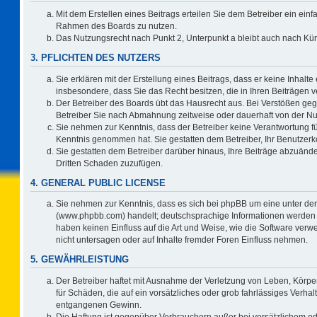
Mit dem Erstellen eines Beitrags erteilen Sie dem Betreiber ein einf
Rahmen des Boards zu nutzen.
Das Nutzungsrecht nach Punkt 2, Unterpunkt a bleibt auch nach K
3. PFLICHTEN DES NUTZERS
Sie erklären mit der Erstellung eines Beitrags, dass er keine Inhalte
insbesondere, dass Sie das Recht besitzen, die in Ihren Beiträgen
Der Betreiber des Boards übt das Hausrecht aus. Bei Verstößen ge
Betreiber Sie nach Abmahnung zeitweise oder dauerhaft von der Nu
Sie nehmen zur Kenntnis, dass der Betreiber keine Verantwortung für d
Kenntnis genommen hat. Sie gestatten dem Betreiber, Ihr Benutzerko
Sie gestatten dem Betreiber darüber hinaus, Ihre Beiträge abzuände
Dritten Schaden zuzufügen.
4. GENERAL PUBLIC LICENSE
Sie nehmen zur Kenntnis, dass es sich bei phpBB um eine unter der
(www.phpbb.com) handelt; deutschsprachige Informationen werden 
haben keinen Einfluss auf die Art und Weise, wie die Software ve
nicht untersagen oder auf Inhalte fremder Foren Einfluss nehmen.
5. GEWÄHRLEISTUNG
Der Betreiber haftet mit Ausnahme der Verletzung von Leben, Körper
für Schäden, die auf ein vorsätzliches oder grob fahrlässiges Verha
entgangenen Gewinn.
Die Haftung ist gegenüber Verbrauchern außer bei vorsätzlichem o