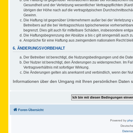
Gesundheit und der Verletzung wesentlicher Vertragspflichten (Kard
übrigen der Höhe nach auf die vertragstypischen Durchschnittsschä
Gewinn.
Die Haftung ist gegenüber Unternehmern außer bei der Verletzung 
Betreibers auf die bei Vertragsschluss typischerweise vorhersehb
begrenzt. Dies gilt auch für mittelbare Schäden, insbesondere ent
Die Haftungsbegrenzung der Absätze a bis c gilt sinngemäß auch zug
Ansprüche für eine Haftung aus zwingendem nationalem Recht blei
6. ÄNDERUNGSVORBEHALT
Der Betreiber ist berechtigt, die Nutzungsbedingungen und die Date
Der Nutzer ist berechtigt, den Änderungen zu widersprechen. Im F
Vertragsverhältnis mit sofortiger Wirkung.
Die Änderungen gelten als anerkannt und verbindlich, wenn der Nu
Informationen über den Umgang mit Ihren persönlichen Daten si
Foren-Übersicht
Powered by
ph
Deutsche
Datens