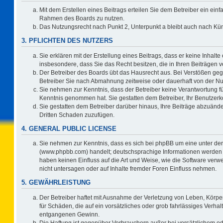
Mit dem Erstellen eines Beitrags erteilen Sie dem Betreiber ein einf
Rahmen des Boards zu nutzen.
Das Nutzungsrecht nach Punkt 2, Unterpunkt a bleibt auch nach K
3. PFLICHTEN DES NUTZERS
Sie erklären mit der Erstellung eines Beitrags, dass er keine Inhalte
insbesondere, dass Sie das Recht besitzen, die in Ihren Beiträgen
Der Betreiber des Boards übt das Hausrecht aus. Bei Verstößen ge
Betreiber Sie nach Abmahnung zeitweise oder dauerhaft von der Nu
Sie nehmen zur Kenntnis, dass der Betreiber keine Verantwortung für d
Kenntnis genommen hat. Sie gestatten dem Betreiber, Ihr Benutzerko
Sie gestatten dem Betreiber darüber hinaus, Ihre Beiträge abzuände
Dritten Schaden zuzufügen.
4. GENERAL PUBLIC LICENSE
Sie nehmen zur Kenntnis, dass es sich bei phpBB um eine unter der
(www.phpbb.com) handelt; deutschsprachige Informationen werden 
haben keinen Einfluss auf die Art und Weise, wie die Software ve
nicht untersagen oder auf Inhalte fremder Foren Einfluss nehmen.
5. GEWÄHRLEISTUNG
Der Betreiber haftet mit Ausnahme der Verletzung von Leben, Körper
für Schäden, die auf ein vorsätzliches oder grob fahrlässiges Verha
entgangenen Gewinn.
Die Haftung ist gegenüber Verbrauchern außer bei vorsätzlichem o