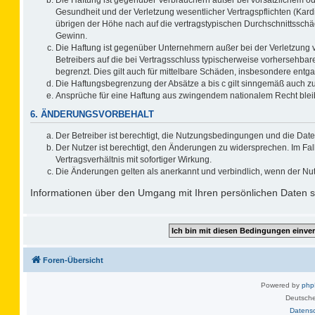
Gesundheit und der Verletzung wesentlicher Vertragspflichten (Kard
übrigen der Höhe nach auf die vertragstypischen Durchschnittsschä
Gewinn.
Die Haftung ist gegenüber Unternehmern außer bei der Verletzung 
Betreibers auf die bei Vertragsschluss typischerweise vorhersehb
begrenzt. Dies gilt auch für mittelbare Schäden, insbesondere ent
Die Haftungsbegrenzung der Absätze a bis c gilt sinngemäß auch zug
Ansprüche für eine Haftung aus zwingendem nationalem Recht blei
6. ÄNDERUNGSVORBEHALT
Der Betreiber ist berechtigt, die Nutzungsbedingungen und die Date
Der Nutzer ist berechtigt, den Änderungen zu widersprechen. Im F
Vertragsverhältnis mit sofortiger Wirkung.
Die Änderungen gelten als anerkannt und verbindlich, wenn der Nu
Informationen über den Umgang mit Ihren persönlichen Daten si
Foren-Übersicht
Powered by
ph
Deutsche
Datens