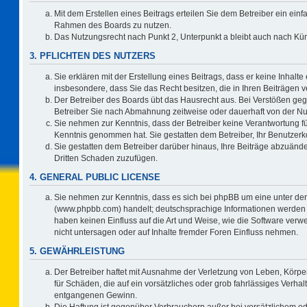
Mit dem Erstellen eines Beitrags erteilen Sie dem Betreiber ein einf
Rahmen des Boards zu nutzen.
Das Nutzungsrecht nach Punkt 2, Unterpunkt a bleibt auch nach K
3. PFLICHTEN DES NUTZERS
Sie erklären mit der Erstellung eines Beitrags, dass er keine Inhalte
insbesondere, dass Sie das Recht besitzen, die in Ihren Beiträgen
Der Betreiber des Boards übt das Hausrecht aus. Bei Verstößen ge
Betreiber Sie nach Abmahnung zeitweise oder dauerhaft von der Nu
Sie nehmen zur Kenntnis, dass der Betreiber keine Verantwortung für d
Kenntnis genommen hat. Sie gestatten dem Betreiber, Ihr Benutzerko
Sie gestatten dem Betreiber darüber hinaus, Ihre Beiträge abzuände
Dritten Schaden zuzufügen.
4. GENERAL PUBLIC LICENSE
Sie nehmen zur Kenntnis, dass es sich bei phpBB um eine unter der
(www.phpbb.com) handelt; deutschsprachige Informationen werden 
haben keinen Einfluss auf die Art und Weise, wie die Software ve
nicht untersagen oder auf Inhalte fremder Foren Einfluss nehmen.
5. GEWÄHRLEISTUNG
Der Betreiber haftet mit Ausnahme der Verletzung von Leben, Körper
für Schäden, die auf ein vorsätzliches oder grob fahrlässiges Verha
entgangenen Gewinn.
Die Haftung ist gegenüber Verbrauchern außer bei vorsätzlichem o