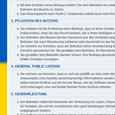
Mit dem Erstellen eines Beitrags erteilen Sie dem Betreiber ein einf
Rahmen des Boards zu nutzen.
Das Nutzungsrecht nach Punkt 2, Unterpunkt a bleibt auch nach K
3. PFLICHTEN DES NUTZERS
Sie erklären mit der Erstellung eines Beitrags, dass er keine Inhalte
insbesondere, dass Sie das Recht besitzen, die in Ihren Beiträgen
Der Betreiber des Boards übt das Hausrecht aus. Bei Verstößen ge
Betreiber Sie nach Abmahnung zeitweise oder dauerhaft von der Nu
Sie nehmen zur Kenntnis, dass der Betreiber keine Verantwortung für d
Kenntnis genommen hat. Sie gestatten dem Betreiber, Ihr Benutzerko
Sie gestatten dem Betreiber darüber hinaus, Ihre Beiträge abzuände
Dritten Schaden zuzufügen.
4. GENERAL PUBLIC LICENSE
Sie nehmen zur Kenntnis, dass es sich bei phpBB um eine unter der
(www.phpbb.com) handelt; deutschsprachige Informationen werden 
haben keinen Einfluss auf die Art und Weise, wie die Software ve
nicht untersagen oder auf Inhalte fremder Foren Einfluss nehmen.
5. GEWÄHRLEISTUNG
Der Betreiber haftet mit Ausnahme der Verletzung von Leben, Körper
für Schäden, die auf ein vorsätzliches oder grob fahrlässiges Verha
entgangenen Gewinn.
Die Haftung ist gegenüber Verbrauchern außer bei vorsätzlichem o