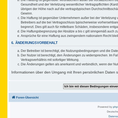
Gesundheit und der Verletzung wesentlicher Vertragspflichten (Kard
übrigen der Höhe nach auf die vertragstypischen Durchschnittsschä
Gewinn.
Die Haftung ist gegenüber Unternehmern außer bei der Verletzung 
Betreibers auf die bei Vertragsschluss typischerweise vorhersehb
begrenzt. Dies gilt auch für mittelbare Schäden, insbesondere ent
Die Haftungsbegrenzung der Absätze a bis c gilt sinngemäß auch zug
Ansprüche für eine Haftung aus zwingendem nationalem Recht blei
6. ÄNDERUNGSVORBEHALT
Der Betreiber ist berechtigt, die Nutzungsbedingungen und die Date
Der Nutzer ist berechtigt, den Änderungen zu widersprechen. Im F
Vertragsverhältnis mit sofortiger Wirkung.
Die Änderungen gelten als anerkannt und verbindlich, wenn der Nu
Informationen über den Umgang mit Ihren persönlichen Daten si
Foren-Übersicht
Powered by
ph
Deutsche
Datens