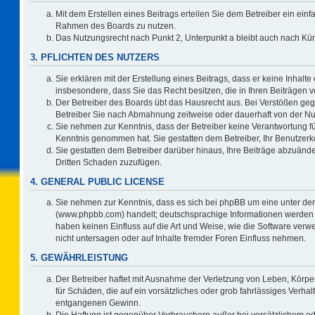
Mit dem Erstellen eines Beitrags erteilen Sie dem Betreiber ein einf
Rahmen des Boards zu nutzen.
Das Nutzungsrecht nach Punkt 2, Unterpunkt a bleibt auch nach K
3. PFLICHTEN DES NUTZERS
Sie erklären mit der Erstellung eines Beitrags, dass er keine Inhalte
insbesondere, dass Sie das Recht besitzen, die in Ihren Beiträgen
Der Betreiber des Boards übt das Hausrecht aus. Bei Verstößen ge
Betreiber Sie nach Abmahnung zeitweise oder dauerhaft von der Nu
Sie nehmen zur Kenntnis, dass der Betreiber keine Verantwortung für d
Kenntnis genommen hat. Sie gestatten dem Betreiber, Ihr Benutzerko
Sie gestatten dem Betreiber darüber hinaus, Ihre Beiträge abzuände
Dritten Schaden zuzufügen.
4. GENERAL PUBLIC LICENSE
Sie nehmen zur Kenntnis, dass es sich bei phpBB um eine unter der
(www.phpbb.com) handelt; deutschsprachige Informationen werden 
haben keinen Einfluss auf die Art und Weise, wie die Software ve
nicht untersagen oder auf Inhalte fremder Foren Einfluss nehmen.
5. GEWÄHRLEISTUNG
Der Betreiber haftet mit Ausnahme der Verletzung von Leben, Körper
für Schäden, die auf ein vorsätzliches oder grob fahrlässiges Verha
entgangenen Gewinn.
Die Haftung ist gegenüber Verbrauchern außer bei vorsätzlichem o