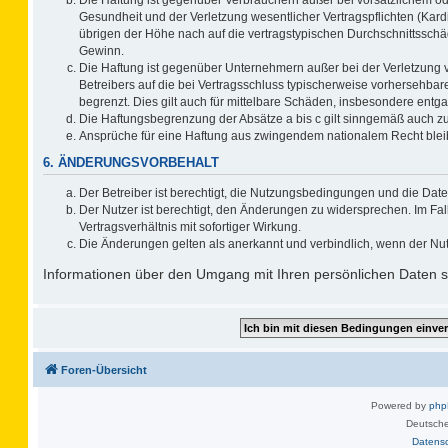
Gesundheit und der Verletzung wesentlicher Vertragspflichten (Kard
übrigen der Höhe nach auf die vertragstypischen Durchschnittsschä
Gewinn.
Die Haftung ist gegenüber Unternehmern außer bei der Verletzung 
Betreibers auf die bei Vertragsschluss typischerweise vorhersehb
begrenzt. Dies gilt auch für mittelbare Schäden, insbesondere ent
Die Haftungsbegrenzung der Absätze a bis c gilt sinngemäß auch zug
Ansprüche für eine Haftung aus zwingendem nationalem Recht blei
6. ÄNDERUNGSVORBEHALT
Der Betreiber ist berechtigt, die Nutzungsbedingungen und die Date
Der Nutzer ist berechtigt, den Änderungen zu widersprechen. Im F
Vertragsverhältnis mit sofortiger Wirkung.
Die Änderungen gelten als anerkannt und verbindlich, wenn der Nu
Informationen über den Umgang mit Ihren persönlichen Daten si
Foren-Übersicht
Powered by
ph
Deutsche
Datens