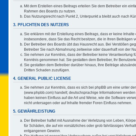
Mit dem Erstellen eines Beitrags erteilen Sie dem Betreiber ein einf
Rahmen des Boards zu nutzen.
Das Nutzungsrecht nach Punkt 2, Unterpunkt a bleibt auch nach K
3. PFLICHTEN DES NUTZERS
Sie erklären mit der Erstellung eines Beitrags, dass er keine Inhalte
insbesondere, dass Sie das Recht besitzen, die in Ihren Beiträgen
Der Betreiber des Boards übt das Hausrecht aus. Bei Verstößen ge
Betreiber Sie nach Abmahnung zeitweise oder dauerhaft von der Nu
Sie nehmen zur Kenntnis, dass der Betreiber keine Verantwortung für d
Kenntnis genommen hat. Sie gestatten dem Betreiber, Ihr Benutzerko
Sie gestatten dem Betreiber darüber hinaus, Ihre Beiträge abzuände
Dritten Schaden zuzufügen.
4. GENERAL PUBLIC LICENSE
Sie nehmen zur Kenntnis, dass es sich bei phpBB um eine unter der
(www.phpbb.com) handelt; deutschsprachige Informationen werden 
haben keinen Einfluss auf die Art und Weise, wie die Software ve
nicht untersagen oder auf Inhalte fremder Foren Einfluss nehmen.
5. GEWÄHRLEISTUNG
Der Betreiber haftet mit Ausnahme der Verletzung von Leben, Körper
für Schäden, die auf ein vorsätzliches oder grob fahrlässiges Verha
entgangenen Gewinn.
Die Haftung ist gegenüber Verbrauchern außer bei vorsätzlichem o