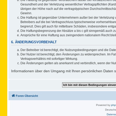
Gesundheit und der Verletzung wesentlicher Vertragspflichten (Kard
übrigen der Höhe nach auf die vertragstypischen Durchschnittsschä
Gewinn.
Die Haftung ist gegenüber Unternehmern außer bei der Verletzung 
Betreibers auf die bei Vertragsschluss typischerweise vorhersehb
begrenzt. Dies gilt auch für mittelbare Schäden, insbesondere ent
Die Haftungsbegrenzung der Absätze a bis c gilt sinngemäß auch zug
Ansprüche für eine Haftung aus zwingendem nationalem Recht blei
6. ÄNDERUNGSVORBEHALT
Der Betreiber ist berechtigt, die Nutzungsbedingungen und die Date
Der Nutzer ist berechtigt, den Änderungen zu widersprechen. Im F
Vertragsverhältnis mit sofortiger Wirkung.
Die Änderungen gelten als anerkannt und verbindlich, wenn der Nu
Informationen über den Umgang mit Ihren persönlichen Daten si
Foren-Übersicht
Powered by
ph
Deutsche
Datens