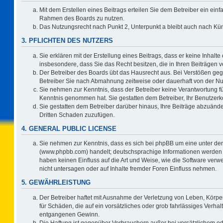
Mit dem Erstellen eines Beitrags erteilen Sie dem Betreiber ein einf
Rahmen des Boards zu nutzen.
Das Nutzungsrecht nach Punkt 2, Unterpunkt a bleibt auch nach K
3. PFLICHTEN DES NUTZERS
Sie erklären mit der Erstellung eines Beitrags, dass er keine Inhalte
insbesondere, dass Sie das Recht besitzen, die in Ihren Beiträgen
Der Betreiber des Boards übt das Hausrecht aus. Bei Verstößen ge
Betreiber Sie nach Abmahnung zeitweise oder dauerhaft von der Nu
Sie nehmen zur Kenntnis, dass der Betreiber keine Verantwortung für d
Kenntnis genommen hat. Sie gestatten dem Betreiber, Ihr Benutzerko
Sie gestatten dem Betreiber darüber hinaus, Ihre Beiträge abzuände
Dritten Schaden zuzufügen.
4. GENERAL PUBLIC LICENSE
Sie nehmen zur Kenntnis, dass es sich bei phpBB um eine unter der
(www.phpbb.com) handelt; deutschsprachige Informationen werden 
haben keinen Einfluss auf die Art und Weise, wie die Software ve
nicht untersagen oder auf Inhalte fremder Foren Einfluss nehmen.
5. GEWÄHRLEISTUNG
Der Betreiber haftet mit Ausnahme der Verletzung von Leben, Körper
für Schäden, die auf ein vorsätzliches oder grob fahrlässiges Verha
entgangenen Gewinn.
Die Haftung ist gegenüber Verbrauchern außer bei vorsätzlichem o