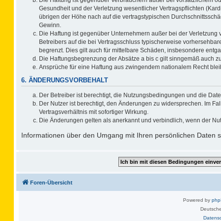
Gesundheit und der Verletzung wesentlicher Vertragspflichten (Kard
übrigen der Höhe nach auf die vertragstypischen Durchschnittsschä
Gewinn.
Die Haftung ist gegenüber Unternehmern außer bei der Verletzung 
Betreibers auf die bei Vertragsschluss typischerweise vorhersehb
begrenzt. Dies gilt auch für mittelbare Schäden, insbesondere ent
Die Haftungsbegrenzung der Absätze a bis c gilt sinngemäß auch zug
Ansprüche für eine Haftung aus zwingendem nationalem Recht blei
6. ÄNDERUNGSVORBEHALT
Der Betreiber ist berechtigt, die Nutzungsbedingungen und die Date
Der Nutzer ist berechtigt, den Änderungen zu widersprechen. Im F
Vertragsverhältnis mit sofortiger Wirkung.
Die Änderungen gelten als anerkannt und verbindlich, wenn der Nu
Informationen über den Umgang mit Ihren persönlichen Daten si
Foren-Übersicht
Powered by
ph
Deutsche
Datens