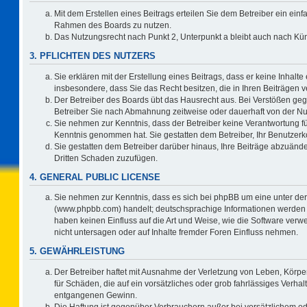
Mit dem Erstellen eines Beitrags erteilen Sie dem Betreiber ein einf
Rahmen des Boards zu nutzen.
Das Nutzungsrecht nach Punkt 2, Unterpunkt a bleibt auch nach K
3. PFLICHTEN DES NUTZERS
Sie erklären mit der Erstellung eines Beitrags, dass er keine Inhalte
insbesondere, dass Sie das Recht besitzen, die in Ihren Beiträgen
Der Betreiber des Boards übt das Hausrecht aus. Bei Verstößen ge
Betreiber Sie nach Abmahnung zeitweise oder dauerhaft von der Nu
Sie nehmen zur Kenntnis, dass der Betreiber keine Verantwortung für d
Kenntnis genommen hat. Sie gestatten dem Betreiber, Ihr Benutzerko
Sie gestatten dem Betreiber darüber hinaus, Ihre Beiträge abzuände
Dritten Schaden zuzufügen.
4. GENERAL PUBLIC LICENSE
Sie nehmen zur Kenntnis, dass es sich bei phpBB um eine unter der
(www.phpbb.com) handelt; deutschsprachige Informationen werden 
haben keinen Einfluss auf die Art und Weise, wie die Software ve
nicht untersagen oder auf Inhalte fremder Foren Einfluss nehmen.
5. GEWÄHRLEISTUNG
Der Betreiber haftet mit Ausnahme der Verletzung von Leben, Körper
für Schäden, die auf ein vorsätzliches oder grob fahrlässiges Verha
entgangenen Gewinn.
Die Haftung ist gegenüber Verbrauchern außer bei vorsätzlichem o