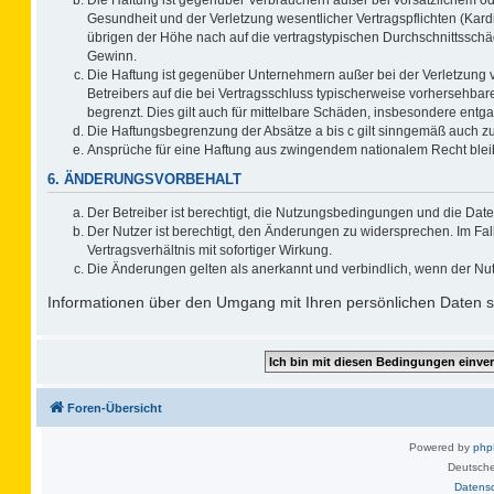
Gesundheit und der Verletzung wesentlicher Vertragspflichten (Kard
übrigen der Höhe nach auf die vertragstypischen Durchschnittsschä
Gewinn.
Die Haftung ist gegenüber Unternehmern außer bei der Verletzung 
Betreibers auf die bei Vertragsschluss typischerweise vorhersehb
begrenzt. Dies gilt auch für mittelbare Schäden, insbesondere ent
Die Haftungsbegrenzung der Absätze a bis c gilt sinngemäß auch zug
Ansprüche für eine Haftung aus zwingendem nationalem Recht blei
6. ÄNDERUNGSVORBEHALT
Der Betreiber ist berechtigt, die Nutzungsbedingungen und die Date
Der Nutzer ist berechtigt, den Änderungen zu widersprechen. Im F
Vertragsverhältnis mit sofortiger Wirkung.
Die Änderungen gelten als anerkannt und verbindlich, wenn der Nu
Informationen über den Umgang mit Ihren persönlichen Daten si
Foren-Übersicht
Powered by
ph
Deutsche
Datens