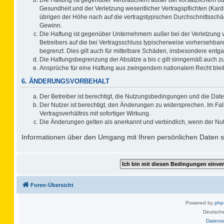
Gesundheit und der Verletzung wesentlicher Vertragspflichten (Kard
übrigen der Höhe nach auf die vertragstypischen Durchschnittsschä
Gewinn.
Die Haftung ist gegenüber Unternehmern außer bei der Verletzung 
Betreibers auf die bei Vertragsschluss typischerweise vorhersehb
begrenzt. Dies gilt auch für mittelbare Schäden, insbesondere ent
Die Haftungsbegrenzung der Absätze a bis c gilt sinngemäß auch zug
Ansprüche für eine Haftung aus zwingendem nationalem Recht blei
6. ÄNDERUNGSVORBEHALT
Der Betreiber ist berechtigt, die Nutzungsbedingungen und die Date
Der Nutzer ist berechtigt, den Änderungen zu widersprechen. Im F
Vertragsverhältnis mit sofortiger Wirkung.
Die Änderungen gelten als anerkannt und verbindlich, wenn der Nu
Informationen über den Umgang mit Ihren persönlichen Daten si
Foren-Übersicht
Powered by
ph
Deutsche
Datens