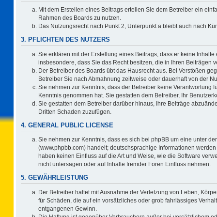
Mit dem Erstellen eines Beitrags erteilen Sie dem Betreiber ein einf
Rahmen des Boards zu nutzen.
Das Nutzungsrecht nach Punkt 2, Unterpunkt a bleibt auch nach K
3. PFLICHTEN DES NUTZERS
Sie erklären mit der Erstellung eines Beitrags, dass er keine Inhalte
insbesondere, dass Sie das Recht besitzen, die in Ihren Beiträgen
Der Betreiber des Boards übt das Hausrecht aus. Bei Verstößen ge
Betreiber Sie nach Abmahnung zeitweise oder dauerhaft von der Nu
Sie nehmen zur Kenntnis, dass der Betreiber keine Verantwortung für d
Kenntnis genommen hat. Sie gestatten dem Betreiber, Ihr Benutzerko
Sie gestatten dem Betreiber darüber hinaus, Ihre Beiträge abzuände
Dritten Schaden zuzufügen.
4. GENERAL PUBLIC LICENSE
Sie nehmen zur Kenntnis, dass es sich bei phpBB um eine unter der
(www.phpbb.com) handelt; deutschsprachige Informationen werden 
haben keinen Einfluss auf die Art und Weise, wie die Software ve
nicht untersagen oder auf Inhalte fremder Foren Einfluss nehmen.
5. GEWÄHRLEISTUNG
Der Betreiber haftet mit Ausnahme der Verletzung von Leben, Körper
für Schäden, die auf ein vorsätzliches oder grob fahrlässiges Verha
entgangenen Gewinn.
Die Haftung ist gegenüber Verbrauchern außer bei vorsätzlichem o