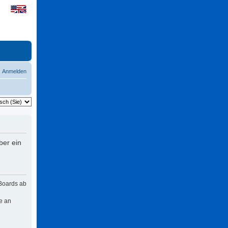
Anmelden
ber ein
 Boards ab
e an