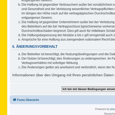
entgangenen Gewinn.
Die Haftung ist gegenüber Verbrauchern außer bei vorsätzlichem o
und Gesundheit und der Verletzung wesentlicher Vertragspflichten 
im übrigen der Höhe nach auf die vertragstypischen Durchschnitts
entgangenen Gewinn.
Die Haftung ist gegenüber Unternehmern außer bei der Verletzung
des Betreibers auf die bei Vertragsschluss typischerweise vorher
Durchschnittsschäden begrenzt. Dies gilt auch für mittelbare Sc
Die Haftungsbegrenzung der Absätze a bis c gilt sinngemäß auch zu
Ansprüche für eine Haftung aus zwingendem nationalem Recht ble
6. ÄNDERUNGSVORBEHALT
Der Betreiber ist berechtigt, die Nutzungsbedingungen und die Dat
Der Nutzer ist berechtigt, den Änderungen zu widersprechen. Im F
Vertragsverhältnis mit sofortiger Wirkung.
Die Änderungen gelten als anerkannt und verbindlich, wenn der N
Informationen über den Umgang mit Ihren persönlichen Daten s
Foren-Übersicht
Powered by
ph
Deutsche