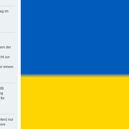
rag im
ann der
cht zur
der einem
pBB
ng
für
hten) nur
dere