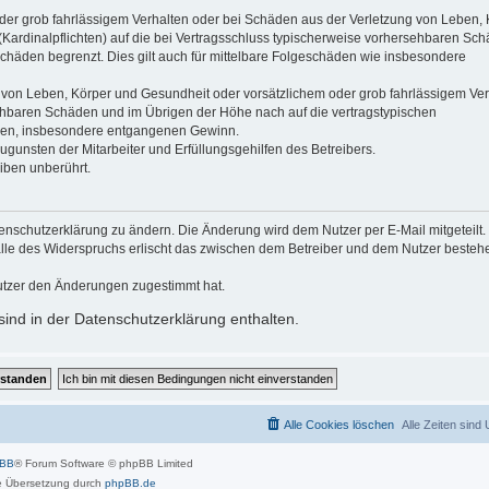
der grob fahrlässigem Verhalten oder bei Schäden aus der Verletzung von Leben, 
(Kardinalpflichten) auf die bei Vertragsschluss typischerweise vorhersehbaren Sc
schäden begrenzt. Dies gilt auch für mittelbare Folgeschäden wie insbesondere
 von Leben, Körper und Gesundheit oder vorsätzlichem oder grob fahrlässigem Ver
sehbaren Schäden und im Übrigen der Höhe nach auf die vertragstypischen
häden, insbesondere entgangenen Gewinn.
gunsten der Mitarbeiter und Erfüllungsgehilfen des Betreibers.
iben unberührt.
enschutzerklärung zu ändern. Die Änderung wird dem Nutzer per E-Mail mitgeteilt.
alle des Widerspruchs erlischt das zwischen dem Betreiber und dem Nutzer beste
utzer den Änderungen zugestimmt hat.
ind in der Datenschutzerklärung enthalten.
Alle Cookies löschen
Alle Zeiten sind
pBB
® Forum Software © phpBB Limited
 Übersetzung durch
phpBB.de