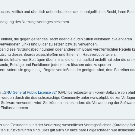
faches, zeitlich und räumlich unbeschränktes und unentgeltliches Recht, Ihren Beit
Kündigung des Nutzungsvertrages bestehen.
e enthält, die gegen geltendes Recht oder die guten Sitten verstoßen. Sie erklären
 verwendeten Links und Bilder zu setzen bzw. zu verwenden.
egen diese Nutzungsbedingungen oder anderer im Board veröffentlichten Regeln k
utzung dieses Boards ausschließen und Ihnen ein Hausverbot erteilen.
die Inhalte von Beiträgen übernimmt, die er nicht selbst erstellt hat oder die er ni
onto, Beiträge und Funktionen jederzeit zu löschen oder zu sperren.
ern, sofern sie gegen o. g. Regeln verstoßen oder geeignet sind, dem Betreiber o
r „
GNU General Public License v2
“ (GPL) bereitgestellten Foren-Software von ph
en werden durch die deutschsprachige Community unter www.phpbb.de zur Verfügu
die Software verwendet wird. Sie können insbesondere die Verwendung der Software 
 Einfluss nehmen.
r und Gesundheit und der Verletzung wesentlicher Vertragspflichten (Kardinalpflic
alten zurückzuführen sind. Dies gilt auch für mittelbare Folgeschäden wie insbeson