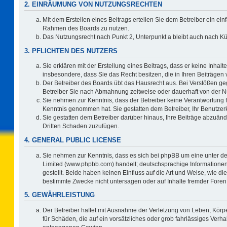
2. EINRÄUMUNG VON NUTZUNGSRECHTEN
Mit dem Erstellen eines Beitrags erteilen Sie dem Betreiber ein ein
Rahmen des Boards zu nutzen.
Das Nutzungsrecht nach Punkt 2, Unterpunkt a bleibt auch nach 
3. PFLICHTEN DES NUTZERS
Sie erklären mit der Erstellung eines Beitrags, dass er keine Inhalt
insbesondere, dass Sie das Recht besitzen, die in Ihren Beiträgen
Der Betreiber des Boards übt das Hausrecht aus. Bei Verstößen g
Betreiber Sie nach Abmahnung zeitweise oder dauerhaft von der N
Sie nehmen zur Kenntnis, dass der Betreiber keine Verantwortung für 
Kenntnis genommen hat. Sie gestatten dem Betreiber, Ihr Benutzerk
Sie gestatten dem Betreiber darüber hinaus, Ihre Beiträge abzuänd
Dritten Schaden zuzufügen.
4. GENERAL PUBLIC LICENSE
Sie nehmen zur Kenntnis, dass es sich bei phpBB um eine unter de
Limited (www.phpbb.com) handelt; deutschsprachige Information
gestellt. Beide haben keinen Einfluss auf die Art und Weise, wie 
bestimmte Zwecke nicht untersagen oder auf Inhalte fremder Foren
5. GEWÄHRLEISTUNG
Der Betreiber haftet mit Ausnahme der Verletzung von Leben, Körpe
für Schäden, die auf ein vorsätzliches oder grob fahrlässiges Verh