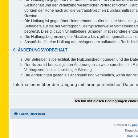
Gesundheit und der Verletzung wesentlicher Vertragspflichten (Kard
übrigen der Höhe nach auf die vertragstypischen Durchschnittsschä
Gewinn.
Die Haftung ist gegenüber Unternehmern außer bei der Verletzung 
Betreibers auf die bei Vertragsschluss typischerweise vorhersehb
begrenzt. Dies gilt auch für mittelbare Schäden, insbesondere ent
Die Haftungsbegrenzung der Absätze a bis c gilt sinngemäß auch zug
Ansprüche für eine Haftung aus zwingendem nationalem Recht blei
6. ÄNDERUNGSVORBEHALT
Der Betreiber ist berechtigt, die Nutzungsbedingungen und die Date
Der Nutzer ist berechtigt, den Änderungen zu widersprechen. Im F
Vertragsverhältnis mit sofortiger Wirkung.
Die Änderungen gelten als anerkannt und verbindlich, wenn der Nu
Informationen über den Umgang mit Ihren persönlichen Daten si
Foren-Übersicht
Powered by
ph
Deutsche
Datens