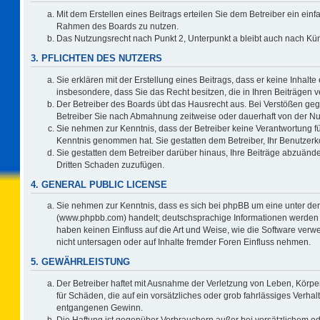
Mit dem Erstellen eines Beitrags erteilen Sie dem Betreiber ein einf
Rahmen des Boards zu nutzen.
Das Nutzungsrecht nach Punkt 2, Unterpunkt a bleibt auch nach K
3. PFLICHTEN DES NUTZERS
Sie erklären mit der Erstellung eines Beitrags, dass er keine Inhalte
insbesondere, dass Sie das Recht besitzen, die in Ihren Beiträgen
Der Betreiber des Boards übt das Hausrecht aus. Bei Verstößen ge
Betreiber Sie nach Abmahnung zeitweise oder dauerhaft von der Nu
Sie nehmen zur Kenntnis, dass der Betreiber keine Verantwortung für d
Kenntnis genommen hat. Sie gestatten dem Betreiber, Ihr Benutzerko
Sie gestatten dem Betreiber darüber hinaus, Ihre Beiträge abzuände
Dritten Schaden zuzufügen.
4. GENERAL PUBLIC LICENSE
Sie nehmen zur Kenntnis, dass es sich bei phpBB um eine unter der
(www.phpbb.com) handelt; deutschsprachige Informationen werden 
haben keinen Einfluss auf die Art und Weise, wie die Software ve
nicht untersagen oder auf Inhalte fremder Foren Einfluss nehmen.
5. GEWÄHRLEISTUNG
Der Betreiber haftet mit Ausnahme der Verletzung von Leben, Körper
für Schäden, die auf ein vorsätzliches oder grob fahrlässiges Verha
entgangenen Gewinn.
Die Haftung ist gegenüber Verbrauchern außer bei vorsätzlichem o