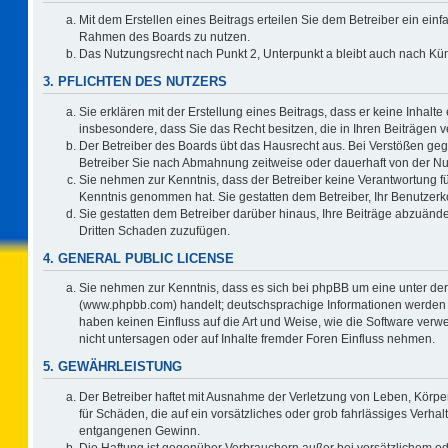
Mit dem Erstellen eines Beitrags erteilen Sie dem Betreiber ein einf
Rahmen des Boards zu nutzen.
Das Nutzungsrecht nach Punkt 2, Unterpunkt a bleibt auch nach K
3. PFLICHTEN DES NUTZERS
Sie erklären mit der Erstellung eines Beitrags, dass er keine Inhalte
insbesondere, dass Sie das Recht besitzen, die in Ihren Beiträgen
Der Betreiber des Boards übt das Hausrecht aus. Bei Verstößen ge
Betreiber Sie nach Abmahnung zeitweise oder dauerhaft von der Nu
Sie nehmen zur Kenntnis, dass der Betreiber keine Verantwortung für d
Kenntnis genommen hat. Sie gestatten dem Betreiber, Ihr Benutzerko
Sie gestatten dem Betreiber darüber hinaus, Ihre Beiträge abzuände
Dritten Schaden zuzufügen.
4. GENERAL PUBLIC LICENSE
Sie nehmen zur Kenntnis, dass es sich bei phpBB um eine unter der
(www.phpbb.com) handelt; deutschsprachige Informationen werden 
haben keinen Einfluss auf die Art und Weise, wie die Software ve
nicht untersagen oder auf Inhalte fremder Foren Einfluss nehmen.
5. GEWÄHRLEISTUNG
Der Betreiber haftet mit Ausnahme der Verletzung von Leben, Körper
für Schäden, die auf ein vorsätzliches oder grob fahrlässiges Verha
entgangenen Gewinn.
Die Haftung ist gegenüber Verbrauchern außer bei vorsätzlichem o