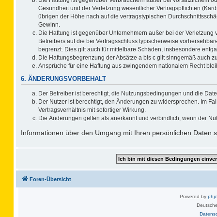
Gesundheit und der Verletzung wesentlicher Vertragspflichten (Kard
übrigen der Höhe nach auf die vertragstypischen Durchschnittsschä
Gewinn.
Die Haftung ist gegenüber Unternehmern außer bei der Verletzung 
Betreibers auf die bei Vertragsschluss typischerweise vorhersehb
begrenzt. Dies gilt auch für mittelbare Schäden, insbesondere ent
Die Haftungsbegrenzung der Absätze a bis c gilt sinngemäß auch zug
Ansprüche für eine Haftung aus zwingendem nationalem Recht blei
6. ÄNDERUNGSVORBEHALT
Der Betreiber ist berechtigt, die Nutzungsbedingungen und die Date
Der Nutzer ist berechtigt, den Änderungen zu widersprechen. Im F
Vertragsverhältnis mit sofortiger Wirkung.
Die Änderungen gelten als anerkannt und verbindlich, wenn der Nu
Informationen über den Umgang mit Ihren persönlichen Daten si
Foren-Übersicht
Powered by
ph
Deutsche
Datens