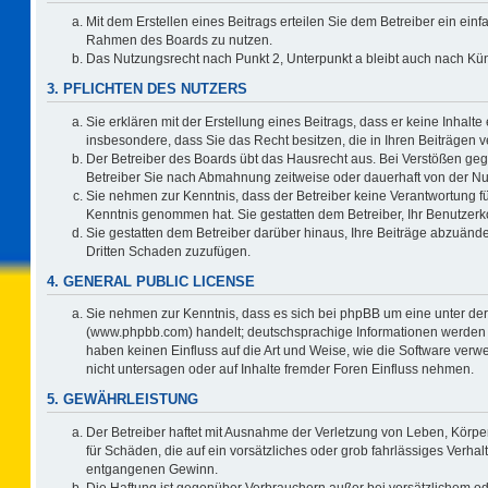
Mit dem Erstellen eines Beitrags erteilen Sie dem Betreiber ein einf
Rahmen des Boards zu nutzen.
Das Nutzungsrecht nach Punkt 2, Unterpunkt a bleibt auch nach K
3. PFLICHTEN DES NUTZERS
Sie erklären mit der Erstellung eines Beitrags, dass er keine Inhalte
insbesondere, dass Sie das Recht besitzen, die in Ihren Beiträgen
Der Betreiber des Boards übt das Hausrecht aus. Bei Verstößen ge
Betreiber Sie nach Abmahnung zeitweise oder dauerhaft von der Nu
Sie nehmen zur Kenntnis, dass der Betreiber keine Verantwortung für d
Kenntnis genommen hat. Sie gestatten dem Betreiber, Ihr Benutzerko
Sie gestatten dem Betreiber darüber hinaus, Ihre Beiträge abzuände
Dritten Schaden zuzufügen.
4. GENERAL PUBLIC LICENSE
Sie nehmen zur Kenntnis, dass es sich bei phpBB um eine unter der
(www.phpbb.com) handelt; deutschsprachige Informationen werden 
haben keinen Einfluss auf die Art und Weise, wie die Software ve
nicht untersagen oder auf Inhalte fremder Foren Einfluss nehmen.
5. GEWÄHRLEISTUNG
Der Betreiber haftet mit Ausnahme der Verletzung von Leben, Körper
für Schäden, die auf ein vorsätzliches oder grob fahrlässiges Verha
entgangenen Gewinn.
Die Haftung ist gegenüber Verbrauchern außer bei vorsätzlichem o