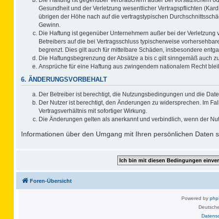
Gesundheit und der Verletzung wesentlicher Vertragspflichten (Kard
übrigen der Höhe nach auf die vertragstypischen Durchschnittsschä
Gewinn.
Die Haftung ist gegenüber Unternehmern außer bei der Verletzung 
Betreibers auf die bei Vertragsschluss typischerweise vorhersehb
begrenzt. Dies gilt auch für mittelbare Schäden, insbesondere ent
Die Haftungsbegrenzung der Absätze a bis c gilt sinngemäß auch zug
Ansprüche für eine Haftung aus zwingendem nationalem Recht blei
6. ÄNDERUNGSVORBEHALT
Der Betreiber ist berechtigt, die Nutzungsbedingungen und die Date
Der Nutzer ist berechtigt, den Änderungen zu widersprechen. Im F
Vertragsverhältnis mit sofortiger Wirkung.
Die Änderungen gelten als anerkannt und verbindlich, wenn der Nu
Informationen über den Umgang mit Ihren persönlichen Daten si
Foren-Übersicht
Powered by
ph
Deutsche
Datens