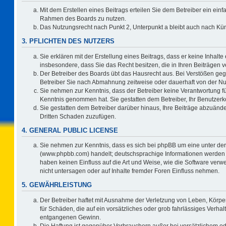
Mit dem Erstellen eines Beitrags erteilen Sie dem Betreiber ein einf
Rahmen des Boards zu nutzen.
Das Nutzungsrecht nach Punkt 2, Unterpunkt a bleibt auch nach K
3. PFLICHTEN DES NUTZERS
Sie erklären mit der Erstellung eines Beitrags, dass er keine Inhalte
insbesondere, dass Sie das Recht besitzen, die in Ihren Beiträgen
Der Betreiber des Boards übt das Hausrecht aus. Bei Verstößen ge
Betreiber Sie nach Abmahnung zeitweise oder dauerhaft von der Nu
Sie nehmen zur Kenntnis, dass der Betreiber keine Verantwortung für d
Kenntnis genommen hat. Sie gestatten dem Betreiber, Ihr Benutzerko
Sie gestatten dem Betreiber darüber hinaus, Ihre Beiträge abzuände
Dritten Schaden zuzufügen.
4. GENERAL PUBLIC LICENSE
Sie nehmen zur Kenntnis, dass es sich bei phpBB um eine unter der
(www.phpbb.com) handelt; deutschsprachige Informationen werden 
haben keinen Einfluss auf die Art und Weise, wie die Software ve
nicht untersagen oder auf Inhalte fremder Foren Einfluss nehmen.
5. GEWÄHRLEISTUNG
Der Betreiber haftet mit Ausnahme der Verletzung von Leben, Körper
für Schäden, die auf ein vorsätzliches oder grob fahrlässiges Verha
entgangenen Gewinn.
Die Haftung ist gegenüber Verbrauchern außer bei vorsätzlichem o