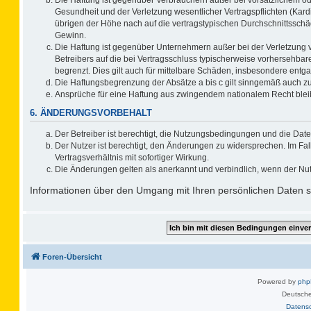
Gesundheit und der Verletzung wesentlicher Vertragspflichten (Kard
übrigen der Höhe nach auf die vertragstypischen Durchschnittsschä
Gewinn.
Die Haftung ist gegenüber Unternehmern außer bei der Verletzung 
Betreibers auf die bei Vertragsschluss typischerweise vorhersehb
begrenzt. Dies gilt auch für mittelbare Schäden, insbesondere ent
Die Haftungsbegrenzung der Absätze a bis c gilt sinngemäß auch zug
Ansprüche für eine Haftung aus zwingendem nationalem Recht blei
6. ÄNDERUNGSVORBEHALT
Der Betreiber ist berechtigt, die Nutzungsbedingungen und die Date
Der Nutzer ist berechtigt, den Änderungen zu widersprechen. Im F
Vertragsverhältnis mit sofortiger Wirkung.
Die Änderungen gelten als anerkannt und verbindlich, wenn der Nu
Informationen über den Umgang mit Ihren persönlichen Daten si
Foren-Übersicht
Powered by
ph
Deutsche
Datens