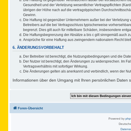
Gesundheit und der Verletzung wesentlicher Vertragspflichten (Kard
übrigen der Höhe nach auf die vertragstypischen Durchschnittsschä
Gewinn.
Die Haftung ist gegenüber Unternehmern außer bei der Verletzung 
Betreibers auf die bei Vertragsschluss typischerweise vorhersehb
begrenzt. Dies gilt auch für mittelbare Schäden, insbesondere ent
Die Haftungsbegrenzung der Absätze a bis c gilt sinngemäß auch zug
Ansprüche für eine Haftung aus zwingendem nationalem Recht blei
6. ÄNDERUNGSVORBEHALT
Der Betreiber ist berechtigt, die Nutzungsbedingungen und die Date
Der Nutzer ist berechtigt, den Änderungen zu widersprechen. Im F
Vertragsverhältnis mit sofortiger Wirkung.
Die Änderungen gelten als anerkannt und verbindlich, wenn der Nu
Informationen über den Umgang mit Ihren persönlichen Daten si
Foren-Übersicht
Powered by
ph
Deutsche
Datens