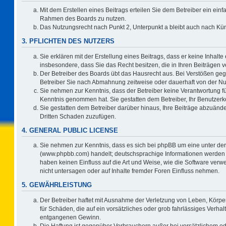
Mit dem Erstellen eines Beitrags erteilen Sie dem Betreiber ein einf
Rahmen des Boards zu nutzen.
Das Nutzungsrecht nach Punkt 2, Unterpunkt a bleibt auch nach K
3. PFLICHTEN DES NUTZERS
Sie erklären mit der Erstellung eines Beitrags, dass er keine Inhalte
insbesondere, dass Sie das Recht besitzen, die in Ihren Beiträgen
Der Betreiber des Boards übt das Hausrecht aus. Bei Verstößen ge
Betreiber Sie nach Abmahnung zeitweise oder dauerhaft von der Nu
Sie nehmen zur Kenntnis, dass der Betreiber keine Verantwortung für d
Kenntnis genommen hat. Sie gestatten dem Betreiber, Ihr Benutzerko
Sie gestatten dem Betreiber darüber hinaus, Ihre Beiträge abzuände
Dritten Schaden zuzufügen.
4. GENERAL PUBLIC LICENSE
Sie nehmen zur Kenntnis, dass es sich bei phpBB um eine unter der
(www.phpbb.com) handelt; deutschsprachige Informationen werden 
haben keinen Einfluss auf die Art und Weise, wie die Software ve
nicht untersagen oder auf Inhalte fremder Foren Einfluss nehmen.
5. GEWÄHRLEISTUNG
Der Betreiber haftet mit Ausnahme der Verletzung von Leben, Körper
für Schäden, die auf ein vorsätzliches oder grob fahrlässiges Verha
entgangenen Gewinn.
Die Haftung ist gegenüber Verbrauchern außer bei vorsätzlichem o